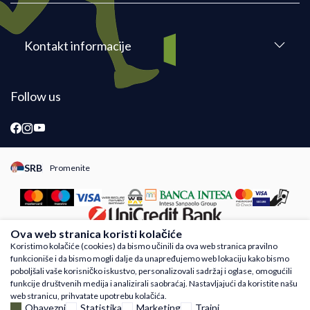
Kontakt informacije
Follow us
SRB
Promenite
Promeni instancu sajta, posetite sajtove za druge zemlje
Ova web stranica koristi kolačiće
Koristimo kolačiće (cookies) da bismo učinili da ova web stranica pravilno
funkcioniše i da bismo mogli dalje da unapređujemo web lokaciju kako bismo
Nastojimo da budemo što precizniji u opisu proizvoda, prikazu slika i samih cena,
poboljšali vaše korisničko iskustvo, personalizovali sadržaj i oglase, omogućili
ali ne možemo garantovati da su sve informacije kompletne i bez grešaka. Svi
funkcije društvenih medija i analizirali saobraćaj. Nastavljajući da koristite našu
artikli prikazani na sajtu su deo naše ponude i ne podrazumeva da su dostupni u
web stranicu, prihvatate upotrebu kolačića.
svakom trenutku. Raspoloživost robe možete proveriti besplatnim pozivom Call
Obavezni
Statistika
Marketing
Trajni