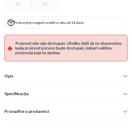
XL
2XL
Proizvod je moguće vratiti u roku od 14 dana.
Proizvod više nije dostupan. Ukoliko želiš da te obavestimo
kada proizvod ponovo bude dostupan, izaberi veličinu
proizvoda koja te zanima.
Opis
Specifikacija
Pronađite u prodavnici