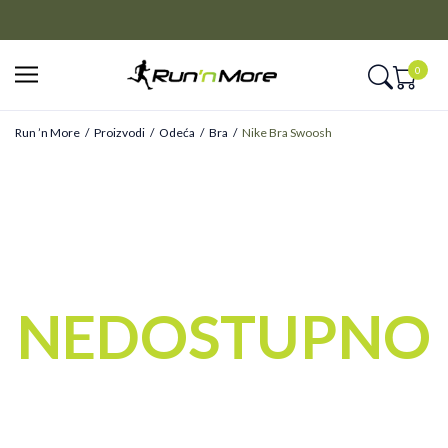
CLICK&COLLECT
Platite unapred i preuzmite u prodavnici po vašem izboru
0
Run ’n More
Proizvodi
Odeća
Bra
Nike Bra Swoosh
NEDOSTUPNO