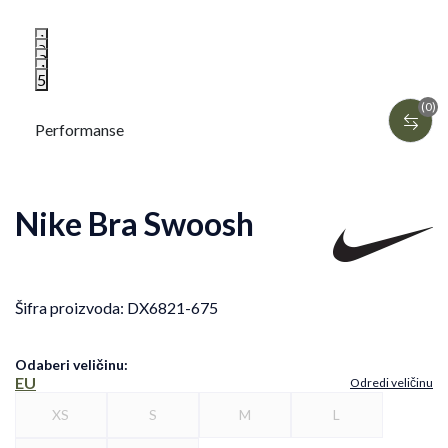
1
2
3
4
5
(0)
Performanse
Nike Bra Swoosh
Šifra proizvoda:
DX6821-675
Odaberi veličinu
:
EU
Odredi veličinu
XS
S
M
L