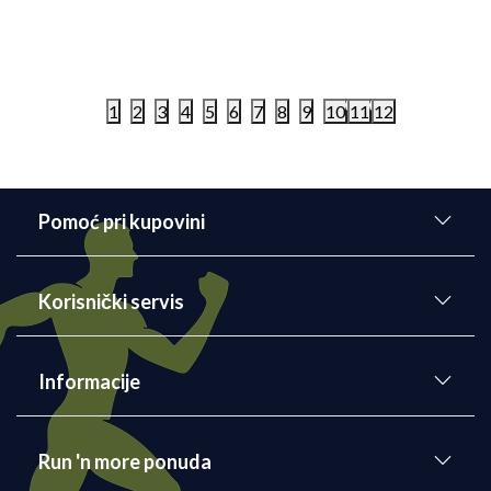
6.999,00
RSD
4.699,00
RS
1
2
3
4
5
6
7
8
9
10
11
12
Pomoć pri kupovini
Korisnički servis
Informacije
Run 'n more ponuda