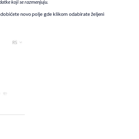
datke koji se razmenjuju.
 dobićete novo polje gde klikom odabirate željeni