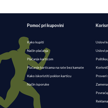
Pomoć pri kupovini
Korisn
Kako kupiti
Uslovi k
Način plaćanja
Uslovi p
Plaćanje karticom
Politika
Plaćanje karticama na rate bez kamate
Korisni
Kako iskoristiti poklon karticu
Proveri
Način isporuke
Zamena 
Povraća
Reklama