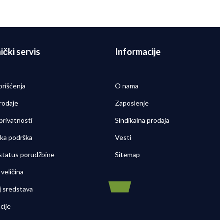
ički servis
Informacije
orišćenja
O nama
rodaje
Zaposlenje
 privatnosti
Sindikalna prodaja
čka podrška
Vesti
 status porudžbine
Sitemap
veličina
j sredstava
cije