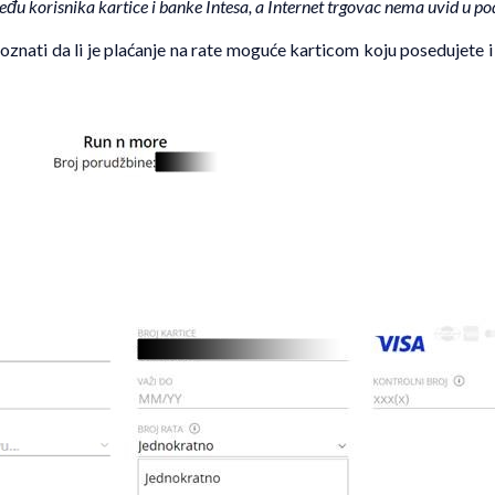
eđu korisnika kartice i banke Intesa, a Internet trgovac nema uvid u
po
znati da li je plaćanje na rate moguće karticom koju posedujete i