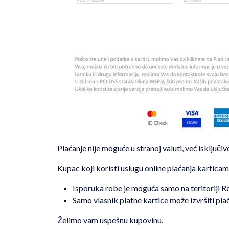
Plaćanje nije moguće u stranoj valuti, već isključi
Kupac koji koristi uslugu online plaćanja kartica
Isporuka robe je moguća samo na teritoriji Re
Samo vlasnik platne kartice može izvršiti plać
Želimo vam uspešnu kupovinu.