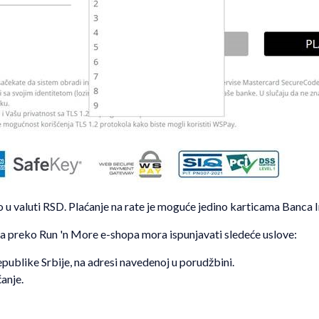
vo u valuti RSD. Plaćanje na rate je moguće jedino karticama Banca I
ma preko Run 'n More e-shopa mora ispunjavati sledeće uslove:
publike Srbije, na adresi navedenoj u porudžbini.
anje.