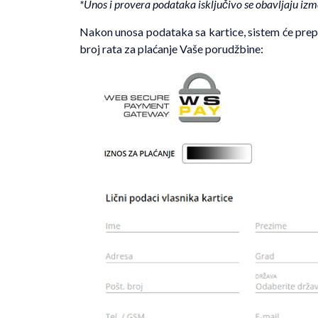
*Unos i provera podataka isključivo se obavljaju izm
Nakon unosa podataka sa kartice, sistem će prepo
broj rata za plaćanje Vaše porudžbine: