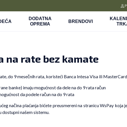
CLICK&COLLECT
P
a
Platite unapred i preuzmite u prodavnici po vašem izboru
DODATNA
KALEN
DEĆA
BRENDOVI
OPREMA
TRK
a na rate bez kamate
ate, do 9 mesečnih rata, koristeći Banca Intesa Visa ili MasterCard
ane banke) imaju mogućnost da dele na do 9 rata račun
ogućnost da podele račun na do 9 rata
ćeg načina plaćanja bićete preusmereni na stranicu WsPay koja je z
su dostupni našem sistemu.