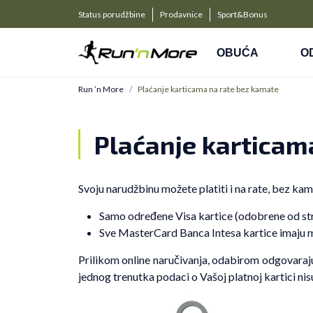
a kompanije
PLAĆANJE NA RATE
Status porudžbine
Prodavnice
Sport&Bonus
Kreditnim karticama BANCA INTESA platite na 9 rat
OBUĆA
O
Run ’n More
Plaćanje karticama na rate bez kamate
Plaćanje karticam
Svoju narudžbinu možete platiti i na rate, bez kam
Samo određene Visa kartice (odobrene od str
Sve MasterCard Banca Intesa kartice imaju m
Prilikom online naručivanja, odabirom odgovaraju
jednog trenutka podaci o Vašoj platnoj kartici ni