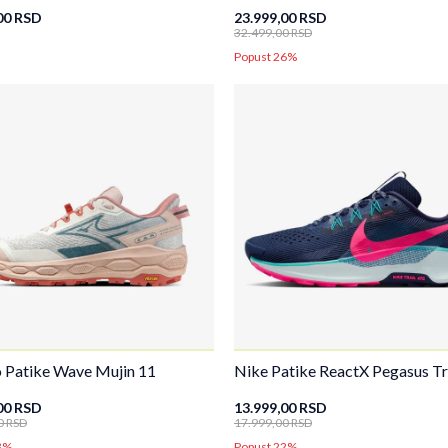
00
RSD
23.999,00
RSD
32.499,00
RSD
Popust 26%
 Patike Wave Mujin 11
Nike Patike ReactX Pegasus Tra
00
RSD
13.999,00
RSD
0
RSD
17.999,00
RSD
3%
Popust 22%