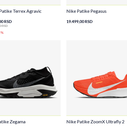
Patike Terrex Agravic
Nike Patike Pegasus
00
RSD
19.499,00
RSD
0
RSD
2%
atike Zegama
Nike Patike ZoomX Ultrafly 2