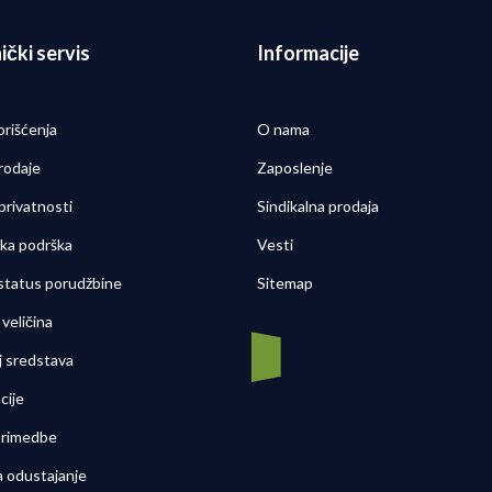
ički servis
Informacije
orišćenja
O nama
rodaje
Zaposlenje
 privatnosti
Sindikalna prodaja
čka podrška
Vesti
 status porudžbine
Sitemap
veličina
j sredstava
cije
 primedbe
a odustajanje