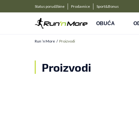
a kompanije
PLAĆANJE NA RATE
Status porudžbine
Prodavnice
Sport&Bonus
Kreditnim karticama BANCA INTESA platite na 9 rat
OBUĆA
O
Run ’n More
Proizvodi
Proizvodi