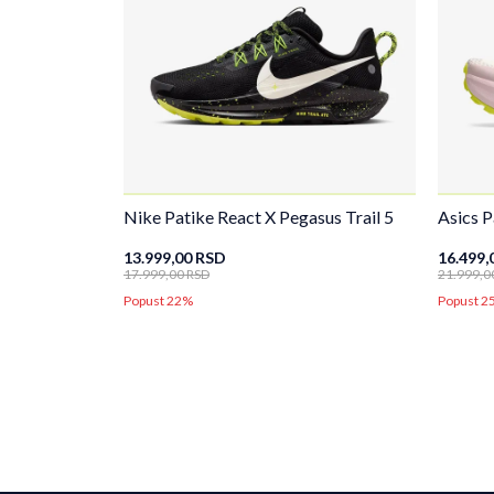
Nike Patike React X Pegasus Trail 5
Asics 
13.999,00
RSD
16.499,
17.999,00
RSD
21.999,0
Popust 22%
Popust 2