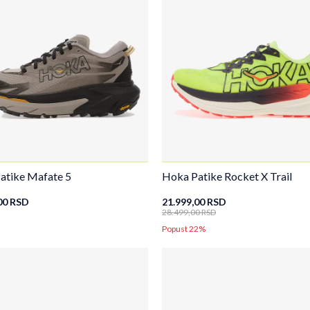
atike Mafate 5
Hoka Patike Rocket X Trail
00
RSD
21.999,00
RSD
28.499,00
RSD
Popust 22%