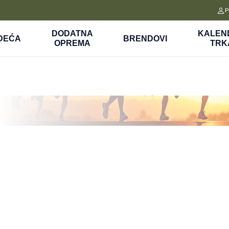
CLICK&COLLECT
P
a
Platite unapred i preuzmite u prodavnici po vašem izboru
DODATNA
KALEN
DEĆA
BRENDOVI
OPREMA
TRK
Obuća