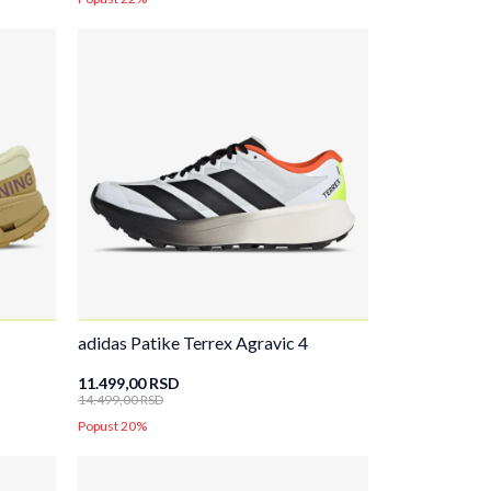
adidas Patike Terrex Agravic 4
11.499,00
RSD
14.499,00
RSD
Popust 20%