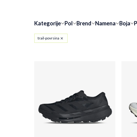
Kategorije
Pol
Brend
Namena
Boja
P
Odabir filtera zatvara filtere i učitava nove proizv
trail-povrsina