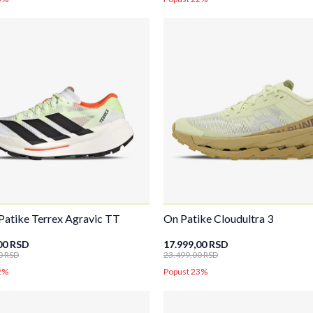
Patike Terrex Agravic TT
On Patike Cloudultra 3
00
RSD
17.999,00
RSD
0
RSD
23.499,00
RSD
2%
Popust 23%