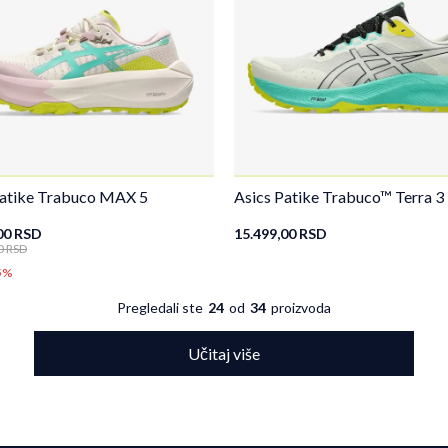
Patike Trabuco MAX 5
Asics Patike Trabuco™ Terra 3
00
RSD
15.499,00
RSD
0
RSD
5%
Pregledali ste
24
od
34
proizvoda
Učitaj više