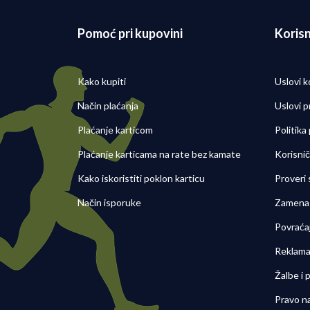
Pomoć pri kupovini
Korisn
Kako kupiti
Uslovi k
Način plaćanja
Uslovi p
Plaćanje karticom
Politika
Plaćanje karticama na rate bez kamate
Korisni
Kako iskoristiti poklon karticu
Proveri
Način isporuke
Zamena 
Povraća
Reklama
Žalbe i
Pravo n