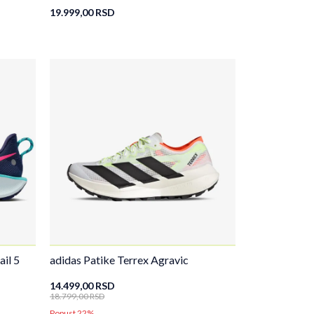
19.999,00
RSD
il 5
adidas Patike Terrex Agravic
14.499,00
RSD
18.799,00
RSD
Popust 22%