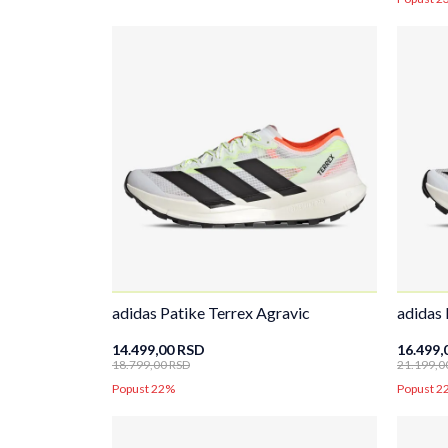
adidas Patike Terrex Agravic
adidas 
14.499,00
RSD
16.499,
18.799,00
RSD
21.199,0
Popust 22%
Popust 2