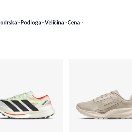
odrška
Podloga
Veličina
Cena
ode, zatim fokusira sledeći filter.