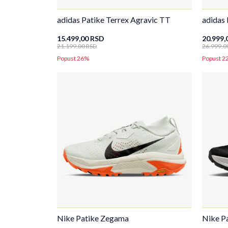
adidas Patike Terrex Agravic TT
adidas 
15.499,00
RSD
20.999,
21.199,00
RSD
26.999,0
Popust 26%
Popust 2
Nike Patike Zegama
Nike P