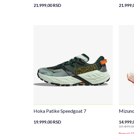
21.999,00
RSD
21.999,
Hoka Patike Speedgoat 7
Mizuno
19.999,00
RSD
14.999,
19.499,0
Popust 2