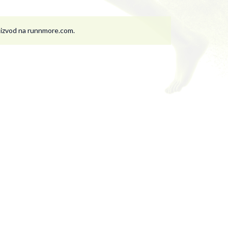
roizvod na runnmore.com.