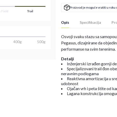
Proizvod je moguće vratiti u roku 
& Field
Trail
Opis
Specifikacija
Pro
Osvoji svaku stazu sa samopou
400g
500g
Pegasus, dizajnirane da objedine
performanse na svim terenima.
Detalji
Inženjerski izrađen gornji d
Specijalizovani trail đon o
neravnim podlogama
Reaktivna amortizacija u sr
udobnost
Ojačan vrh i peta štite od k
Lagana konstrukcija omoguć