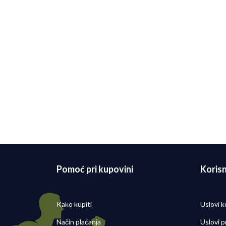
Nike Patike AIR ZOOM ALPHAFLY
Nike
NEXT% 3
26 ES
39.499,00
RSD
19.49
Pomoć pri kupovini
Korisn
Kako kupiti
Uslovi k
Način plaćanja
Uslovi p