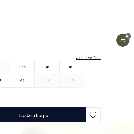
(0)
Odredi veličinu
5
37.5
38
38.5
5
41
42
43
Dodaj u korpu