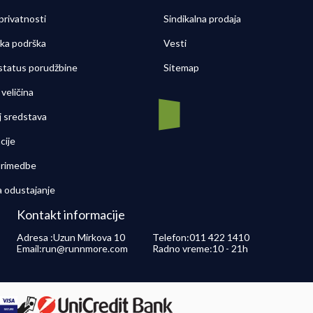
 privatnosti
Sindikalna prodaja
čka podrška
Vesti
 status porudžbine
Sitemap
veličina
j sredstava
cije
 primedbe
a odustajanje
Kontakt informacije
Adresa :
Uzun Mirkova 10
Telefon:
011 422 1410
Email:
run@runnmore.com
Radno vreme:
10 - 21h