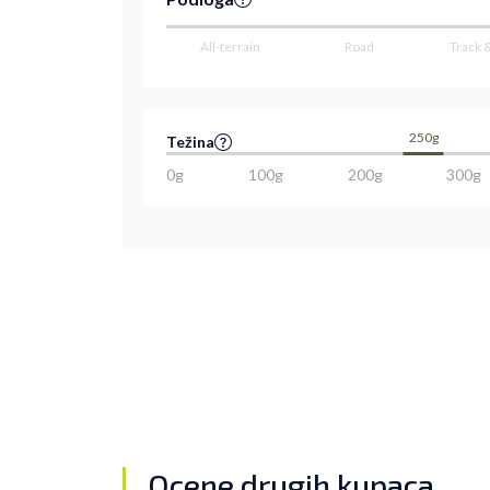
All-terrain
Road
Track 
250g
Težina
0g
100g
200g
300g
Ocene drugih kupaca