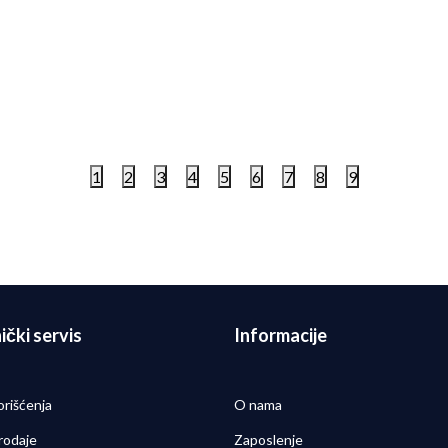
 Patike W NIKE STRUCTURE
Nike Patike W NIKE ACG Z
S
TRAIL
9,00
RSD
21.999,00
RSD
1
2
3
4
5
6
7
8
9
ički servis
Informacije
orišćenja
O nama
rodaje
Zaposlenje