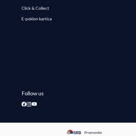
Click & Collect
E-poklon kartica
Follow us
SRB
Promenite
Promeni instancu sajta, posetite 