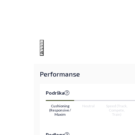
1
2
3
4
Performanse
Podrška
Cushioning
Neutral
Speed (Track,
(Responsive /
Compete,
Maxim
Train)
Podloga