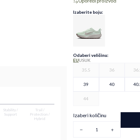
Uporedi proizvod
Izaberite boju:
Odaberi veličinu
:
EU
US
UK
35.5
36
36.
39
40
40.
44
Stability /
Trail /
Support
Protection /
Izaberi količinu
Hybrid