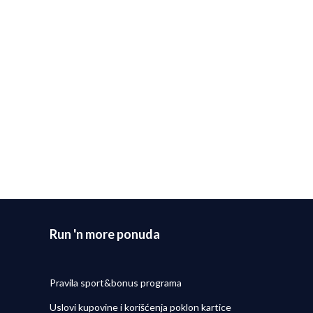
EGAMA
Nike Patike NIKE ACG PEGASUS
Nike Patike N
TRAIL
TRAIL
19.499,00
RSD
32.499,00
RSD
Run 'n more ponuda
Pravila sport&bonus programa
Uslovi kupovine i korišćenja poklon kartice