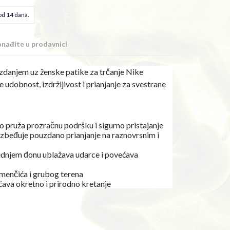
od 14 dana.
nađite u prodavnici
zdanjem uz ženske patike za trčanje Nike
 udobnost, izdržljivost i prianjanje za svestrane
eo pruža prozračnu podršku i sigurno pristajanje
bezbeđuje pouzdano prianjanje na raznovrsnim i
ednjem đonu ublažava udarce i povećava
amenčića i grubog terena
ava okretno i prirodno kretanje