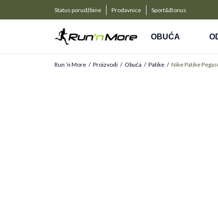
a kompanije
PLAĆANJE NA RATE
Status porudžbine
Prodavnice
Sport&Bonus
Kreditnim karticama BANCA INTESA platite na 9 rat
OBUĆA
O
Run ’n More
Proizvodi
Obuća
Patike
Nike Patike Pegas