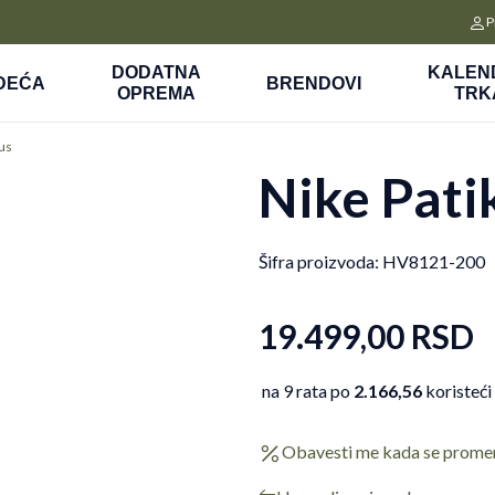
CLICK&COLLECT
P
a
Platite unapred i preuzmite u prodavnici po vašem izboru
DODATNA
KALEN
DEĆA
BRENDOVI
OPREMA
TRK
us
Nike Pati
Šifra proizvoda:
HV8121-200
19.499,00
RSD
na 9 rata po
2.166,56
koristeći
Obavesti me kada se prome