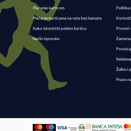
Plaćanje karticom
Politika
Plaćanje karticama na rate bez kamate
Korisni
Kako iskoristiti poklon karticu
Proveri
Način isporuke
Zamena 
Povraća
Reklama
Žalbe i
Pravo n