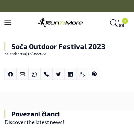
PLAĆANJE NA RATE
Kreditnim karticama BANCA INTESA platite na 9 rata
0
Soča Outdoor Festival 2023
Kalendar trka
|
16/06/2023
Povezani članci
Discover the latest news!