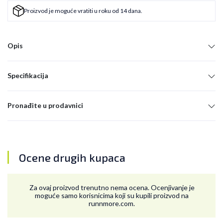
Proizvod je moguće vratiti u roku od 14 dana.
Opis
Specifikacija
Pronađite u prodavnici
Ocene drugih kupaca
Za ovaj proizvod trenutno nema ocena. Ocenjivanje je
moguće samo korisnicima koji su kupili proizvod na
runnmore.com.