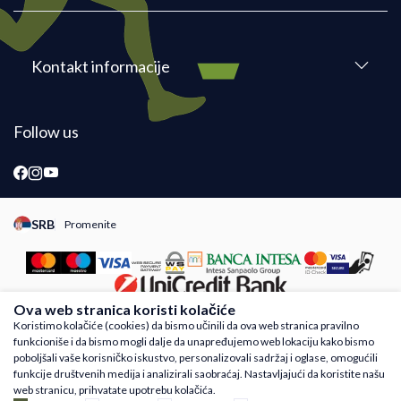
Kontakt informacije
Follow us
SRB
Promenite
Promeni instancu sajta, posetite sajtove za druge zemlje
Ova web stranica koristi kolačiće
Koristimo kolačiće (cookies) da bismo učinili da ova web stranica pravilno
funkcioniše i da bismo mogli dalje da unapređujemo web lokaciju kako bismo
Nastojimo da budemo što precizniji u opisu proizvoda, prikazu slika i samih cena,
poboljšali vaše korisničko iskustvo, personalizovali sadržaj i oglase, omogućili
ali ne možemo garantovati da su sve informacije kompletne i bez grešaka. Svi
funkcije društvenih medija i analizirali saobraćaj. Nastavljajući da koristite našu
artikli prikazani na sajtu su deo naše ponude i ne podrazumeva da su dostupni u
web stranicu, prihvatate upotrebu kolačića.
svakom trenutku. Raspoloživost robe možete proveriti besplatnim pozivom Call