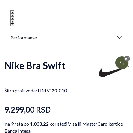
1
2
3
4
Performanse
(0)
Nike Bra Swift
Šifra proizvoda:
HM5220-010
9.299,00
RSD
na 9 rata po
1.033,22
koristeći Visa ili MasterCard kartice
Banca Intesa