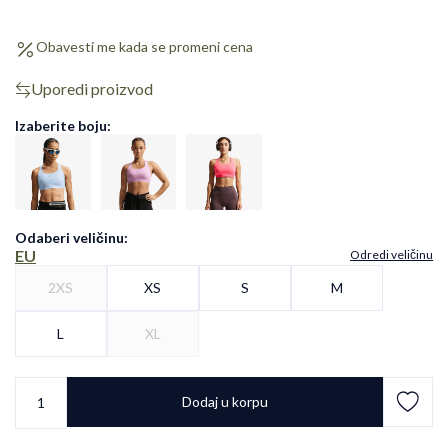
Obavesti me kada se promeni cena
Uporedi proizvod
Izaberite boju:
Odaberi veličinu
:
EU
Odredi veličinu
2XS
XS
S
M
L
XL
Dodaj u korpu