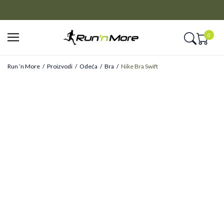
CLICK&COLLECT
Platite unapred i preuzmite u prodavnici po vašem izboru
0
Run ’n More
Proizvodi
Odeća
Bra
Nike Bra Swift