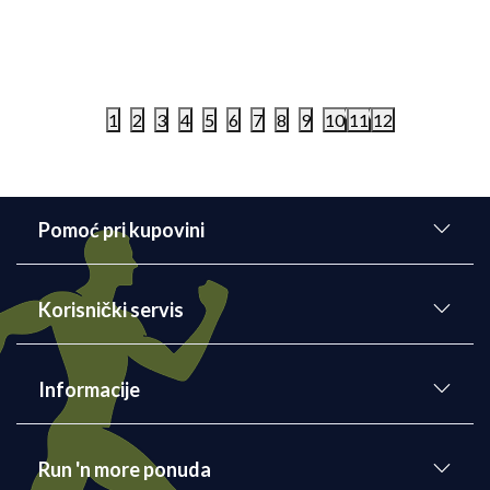
6.999,00
RSD
4.699,00
RS
1
2
3
4
5
6
7
8
9
10
11
12
Pomoć pri kupovini
Korisnički servis
Informacije
Run 'n more ponuda