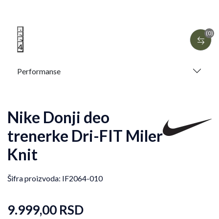
1
(0)
2
3
4
Performanse
Nike Donji deo
trenerke Dri-FIT Miler
Knit
Šifra proizvoda:
IF2064-010
9.999,00
RSD