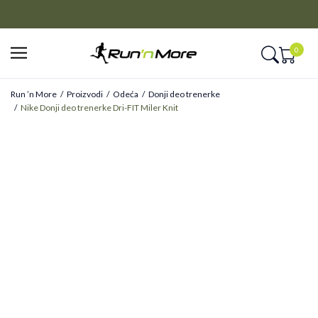
CLICK&COLLECT
Platite unapred i preuzmite u prodavnici po vašem izboru
0
Run ’n More
Proizvodi
Odeća
Donji deo trenerke
Nike Donji deo trenerke Dri-FIT Miler Knit