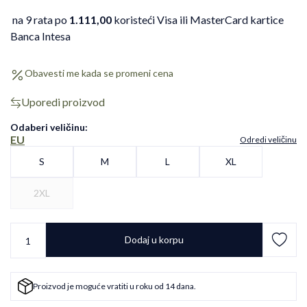
na 9 rata po
1.111,00
koristeći Visa ili MasterCard kartice
Banca Intesa
Obavesti me kada se promeni cena
Uporedi proizvod
Odaberi veličinu
:
EU
Odredi veličinu
S
M
L
XL
2XL
Dodaj u korpu
Proizvod je moguće vratiti u roku od 14 dana.