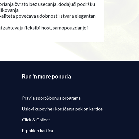
 prianja čvrsto bez usecanja, dodajući podršku
likovanja
aliteta povećava udobnost i stvara elegantan
ji zahtevaju fleksibilnost, samopouzdanje i
Run 'n more ponuda
Pravila sport&bonus programa
Uslovi kupovine i korišćenja poklon kartice
Click & Collect
E-poklon kartica