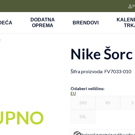
CLICK&COLLECT
P
a
Platite unapred i preuzmite u prodavnici po vašem izboru
DODATNA
KALEN
DEĆA
BRENDOVI
OPREMA
TRK
t
Nike Šorc
Šifra proizvoda:
FV7033-010
Odaberi veličinu
:
EU
2XS
XS
S
UPNO
2XL
Proizvod je moguće vratiti u roku 