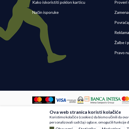
Kako iskoristiti poklon karticu
Proveri
Način isporuke
Zamena 
Povraća
Reklama
Žalbe i
Pravo n
Ova web stranica koristi kolačiće
Nastojimo da budemo što precizniji u
Koristimo kolačiće (cookies) da bismo učinili da ov
artikli prikazani na sajtu su deo na
personalizovali sadržaj i oglase, omogućili funkcije d
Obavezni
Statistika
Marketing
T