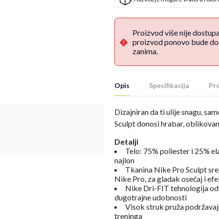
Proizvod više nije dostup
proizvod ponovo bude dost
zanima.
Opis
Specifikacija
Pro
Dizajniran da ti ulije snagu, s
Sculpt donosi hrabar, oblikovan 
Detalji
Telo: 75% poliester i 25% el
najlon
Tkanina Nike Pro Sculpt sredn
Nike Pro, za gladak osećaj i ef
Nike Dri-FIT tehnologija odv
dugotrajne udobnosti
Visok struk pruža podržavaj
treninga