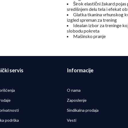
Širok elastični žakard pojas
središnjem delu tela i efekat ob
Glatka tkanina vrhunskog kv
izgled spreman za trening
Idealan izbor za treninge ko
slobodu pokreta
Mašinsko pranje
ički servis
Informacije
orišćenja
O nama
rodaje
Zaposlenje
 privatnosti
Sindikalna prodaja
čka podrška
Vesti