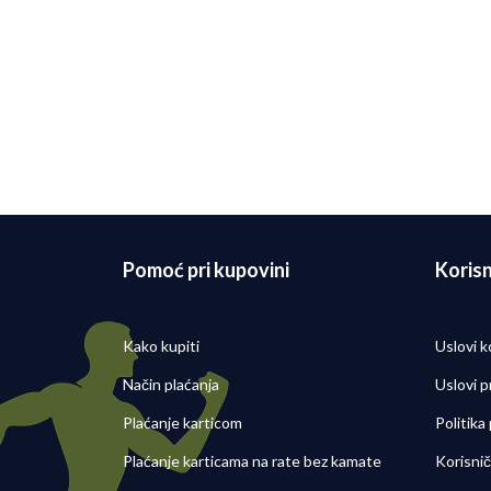
Pomoć pri kupovini
Korisn
Kako kupiti
Uslovi k
Način plaćanja
Uslovi p
Plaćanje karticom
Politika
Plaćanje karticama na rate bez kamate
Korisni