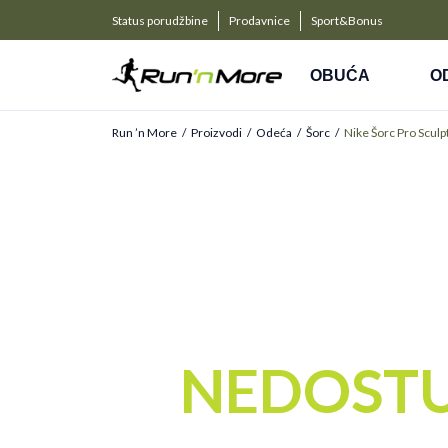
a kompanije
PLAĆANJE NA RATE
Status porudžbine
Prodavnice
Sport&Bonus
Kreditnim karticama BANCA INTESA platite na 9 rat
OBUĆA
O
Run ’n More
Proizvodi
Odeća
Šorc
Nike Šorc Pro Sculp
NEDOST