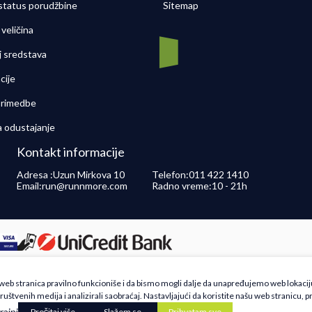
 status porudžbine
Sitemap
veličina
j sredstava
cije
 primedbe
a odustajanje
Kontakt informacije
Adresa :
Uzun Mirkova 10
Telefon:
011 422 1410
Email:
run@runnmore.com
Radno vreme:
10 - 21h
 opisu proizvoda, prikazu slika i samih cena, ali ne možemo garantovati da su sve inf
a web stranica pravilno funkcioniše i da bismo mogli dalje da unapređujemo web lokacij
še ponude i ne podrazumeva da su dostupni u svakom trenutku. Raspoloživost robe mož
ruštvenih medija i analizirali saobraćaj. Nastavljajući da koristite našu web stranicu, p
Centra na 011 4221410
rajni
Pročitaj više
Slažem se
Prihvatam sve