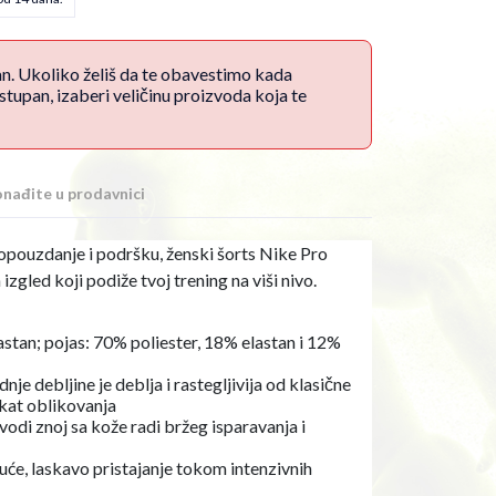
an. Ukoliko želiš da te obavestimo kada
upan, izaberi veličinu proizvoda koja te
nađite u prodavnici
amopouzdanje i podršku, ženski šorts Nike Pro
izgled koji podiže tvoj trening na viši nivo.
astan; pojas: 70% poliester, 18% elastan i 12%
je debljine je deblja i rastegljivija od klasične
ekat oblikovanja
odi znoj sa kože radi bržeg isparavanja i
uće, laskavo pristajanje tokom intenzivnih