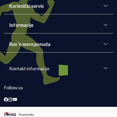
Korisnički servis
Informacije
Run 'n more ponuda
Kontakt informacije
Follow us
SRB
Promenite
Promeni instancu sajta, posetite sajtove za druge zemlje