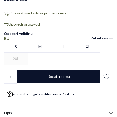
Obavesti me kada se promeni cena
Uporedi proizvod
Odaberi veličinu
:
EU
Odredi veličinu
S
M
L
XL
2XL
Dodaj u korpu
Proizvod je moguće vratiti u roku od 14 dana.
Opis