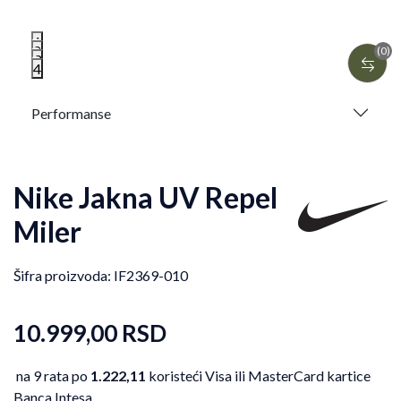
1
2
(0)
3
4
Performanse
Nike Jakna UV Repel
Miler
Šifra proizvoda:
IF2369-010
10.999,00
RSD
na 9 rata po
1.222,11
koristeći Visa ili MasterCard kartice
Banca Intesa