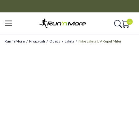
CLICK&COLLECT
Platite unapred i preuzmite u prodavnici po vašem izboru
0
Run ’n More
Proizvodi
Odeća
Jakna
Nike Jakna UV Repel Miler