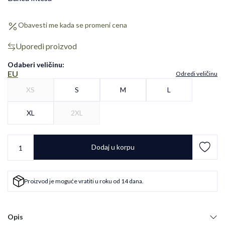
Obavesti me kada se promeni cena
Uporedi proizvod
Odaberi veličinu
:
EU
Odredi veličinu
XS
S
M
L
XL
2XL
Dodaj u korpu
Proizvod je moguće vratiti u roku od 14 dana.
Opis