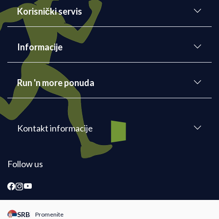
Korisnički servis
Informacije
Run 'n more ponuda
Kontakt informacije
Follow us
SRB
Promenite
Promeni instancu sajta, posetite sajtove za druge zemlje