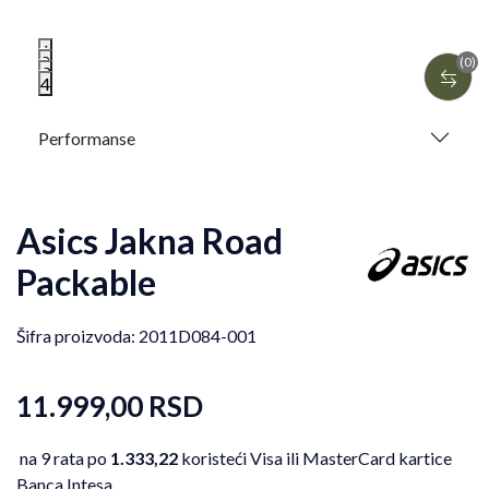
1
2
(0)
3
4
Performanse
Asics Jakna Road
Packable
Šifra proizvoda:
2011D084-001
11.999,00
RSD
na 9 rata po
1.333,22
koristeći Visa ili MasterCard kartice
Banca Intesa