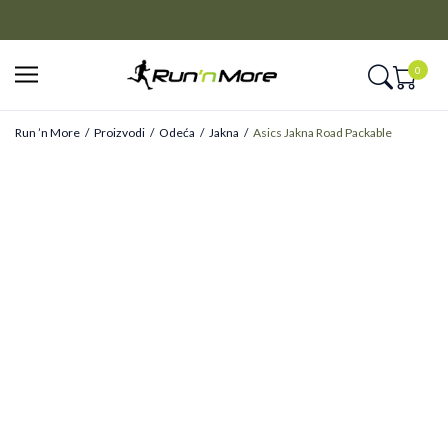
CLICK&COLLECT
Platite unapred i preuzmite u prodavnici po vašem izboru
0
Run ’n More
Proizvodi
Odeća
Jakna
Asics Jakna Road Packable