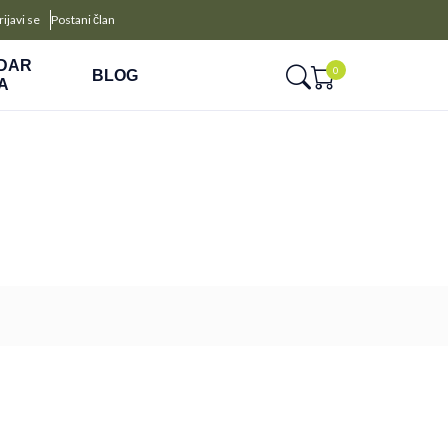
POZOVITE NAS
rijavi se
Postani član
011 422 1410
Nekoliko k
DAR
0
BLOG
A