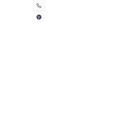
Kalendar trka
Jadovnički ultramaraton
2026