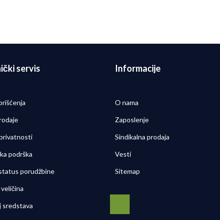
Divčibare
P
je
Detaljnije
24/06/2026
2
ički servis
Informacije
orišćenja
O nama
rodaje
Zaposlenje
 privatnosti
Sindikalna prodaja
čka podrška
Vesti
 status porudžbine
Sitemap
veličina
j sredstava