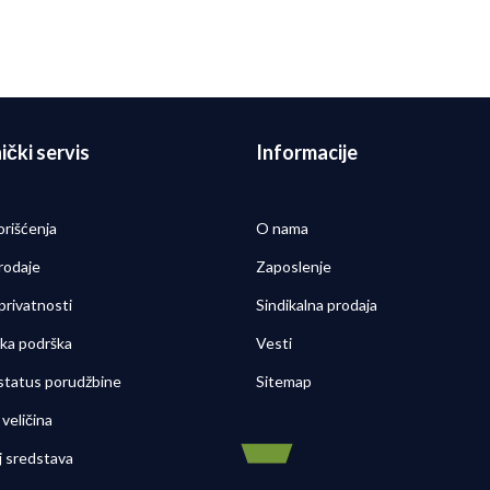
Šabac
K
je
Detaljnije
06/08/2026
0
ički servis
Informacije
orišćenja
O nama
rodaje
Zaposlenje
 privatnosti
Sindikalna prodaja
čka podrška
Vesti
 status porudžbine
Sitemap
veličina
j sredstava