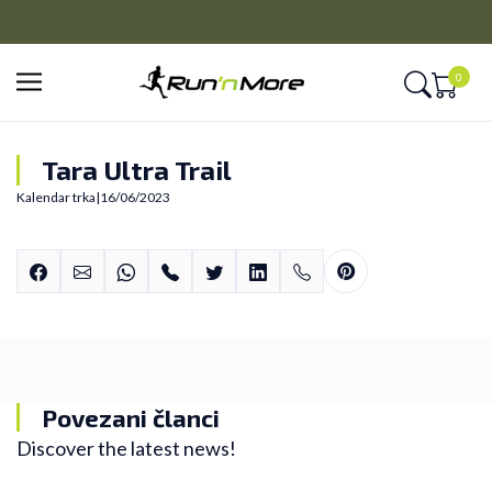
PLAĆANJE NA RATE
Kreditnim karticama BANCA INTESA platite na 9 rata
0
Tara Ultra Trail
Kalendar trka
|
16/06/2023
Povezani članci
Discover the latest news!