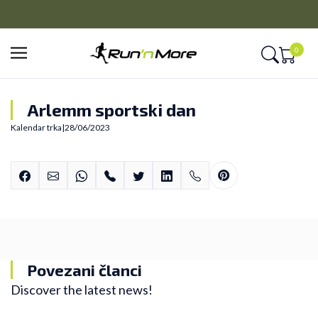
PLAĆANJE NA RATE
Kreditnim karticama BANCA INTESA platite na 9 rata
0
Arlemm sportski dan
Kalendar trka
|
28/06/2023
Povezani članci
Discover the latest news!