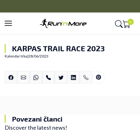
PLAĆANJE NA RATE
Kreditnim karticama BANCA INTESA platite na 9 rata
0
KARPAS TRAIL RACE 2023
Kalendar trka
|
28/06/2023
Povezani članci
Discover the latest news!