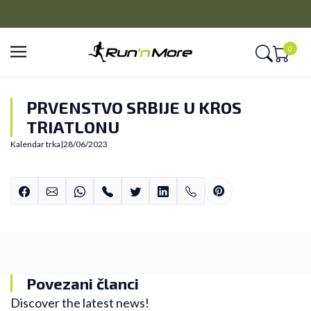
PLAĆANJE NA RATE
Kreditnim karticama BANCA INTESA platite na 9 rata
Pla
0
PRVENSTVO SRBIJE U KROS
TRIATLONU
Kalendar trka
|
28/06/2023
Povezani članci
Discover the latest news!