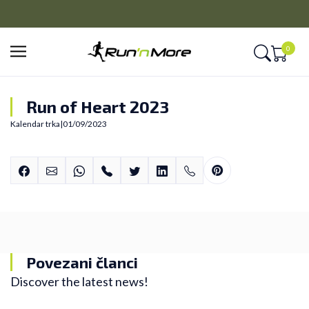
CLICK&COLLECT
Platite unapred i preuzmite u prodavnici po vašem izboru
0
Run of Heart 2023
Kalendar trka
|
01/09/2023
Povezani članci
Discover the latest news!