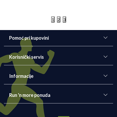
Čivijaški polumaraton 2026
Šabac
1
2
3
Detaljnije
06/08/2026
Pomoć pri kupovini
Korisnički servis
Informacije
Run 'n more ponuda