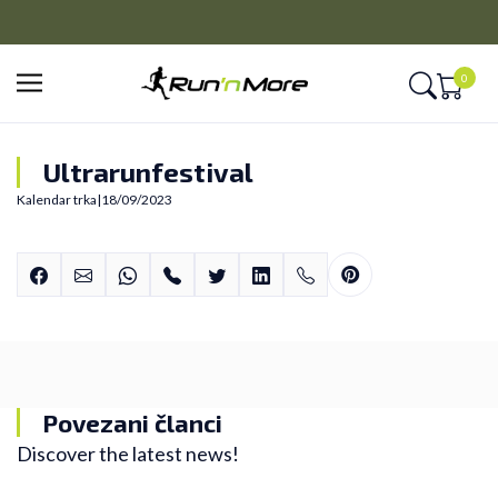
CLICK&COLLECT
Platite unapred i preuzmite u prodavnici po vašem izboru
0
Ultrarunfestival
Kalendar trka
|
18/09/2023
Povezani članci
Discover the latest news!