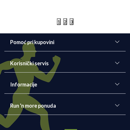
3. Trka kraljeva - trka za dečiju radost
Kraljevo
1
2
3
Detaljnije
06/08/2026
Pomoć pri kupovini
Korisnički servis
Informacije
Run 'n more ponuda