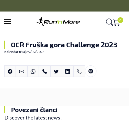
PLAĆANJE NA RATE
Kreditnim karticama BANCA INTESA platite na 9 rata
0
OCR Fruška gora Challenge 2023
Kalendar trka
|
29/09/2023
Povezani članci
Discover the latest news!