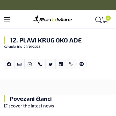
PLAĆANJE NA RATE
Kreditnim karticama BANCA INTESA platite na 9 rata
0
12. PLAVI KRUG OKO ADE
Kalendar trka
|
09/10/2023
Povezani članci
Discover the latest news!