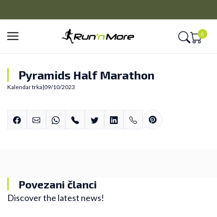
PLAĆANJE NA RATE
Kreditnim karticama BANCA INTESA platite na 9 rata
0
Pyramids Half Marathon
Kalendar trka
|
09/10/2023
Povezani članci
Discover the latest news!