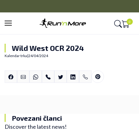
PLAĆANJE NA RATE
Kreditnim karticama BANCA INTESA platite na 9 rata
0
Wild West OCR 2024
Kalendar trka
|
24/04/2024
Povezani članci
Discover the latest news!