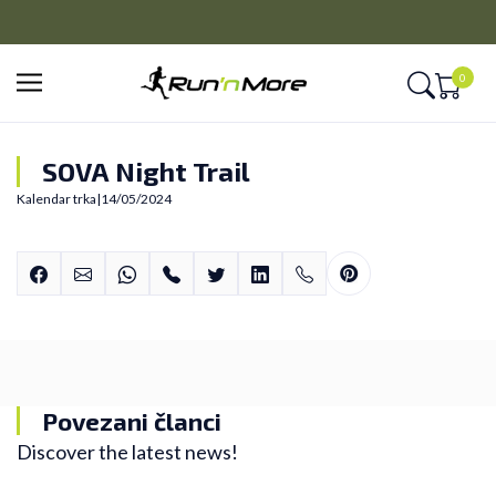
PLAĆANJE NA RATE
Kreditnim karticama BANCA INTESA platite na 9 rata
0
SOVA Night Trail
Kalendar trka
|
14/05/2024
Povezani članci
Discover the latest news!