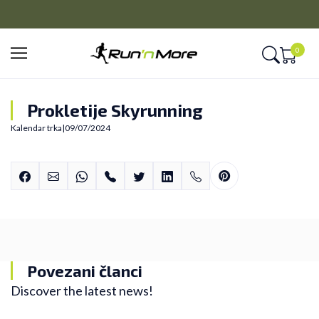
CLICK&COLLECT
a 9 rata
Platite unapred i preuzmite u prodavnici po vašem i
0
Prokletije Skyrunning
Kalendar trka
|
09/07/2024
Povezani članci
Discover the latest news!