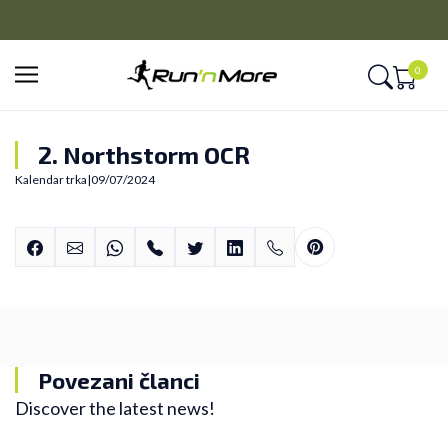
PLAĆANJE NA RATE
Kreditnim karticama BANCA INTESA platite na 9 rata
0
2. Northstorm OCR
Kalendar trka
|
09/07/2024
Povezani članci
Discover the latest news!