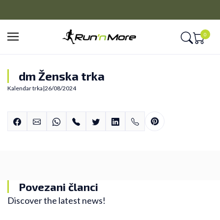
PLAĆANJE NA RATE
Kreditnim karticama BANCA INTESA platite na 9 rata
0
dm Ženska trka
Kalendar trka
|
26/08/2024
Povezani članci
Discover the latest news!