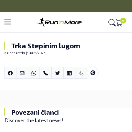
PLAĆANJE NA RATE
Kreditnim karticama BANCA INTESA platite na 9 rata
0
Trka Stepinim lugom
Kalendar trka
|
13/02/2025
Povezani članci
Discover the latest news!