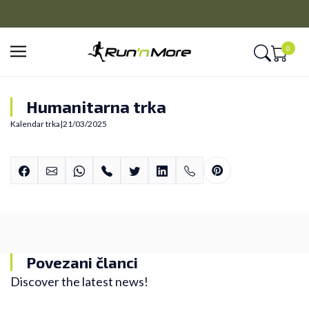
PLAĆANJE NA RATE
Kreditnim karticama BANCA INTESA platite na 9 rata
0
Humanitarna trka
Kalendar trka
|
21/03/2025
Povezani članci
Discover the latest news!