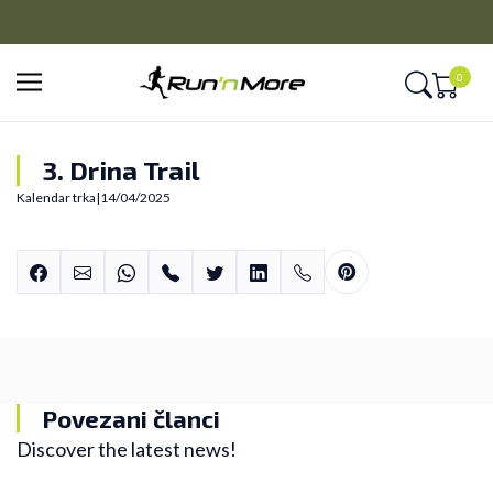
PLAĆANJE NA RATE
Kreditnim karticama BANCA INTESA platite na 9 rata
0
3. Drina Trail
Kalendar trka
|
14/04/2025
Povezani članci
Discover the latest news!