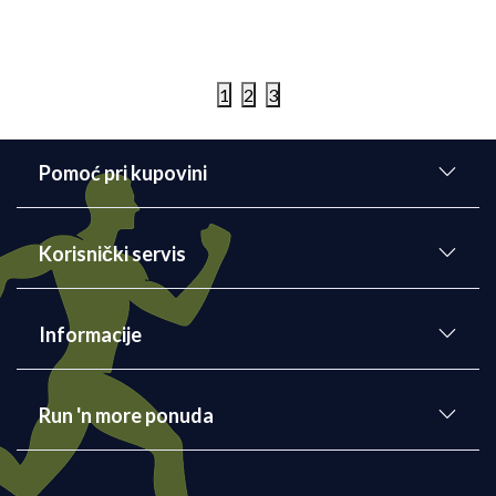
aton 2026
3. Trka kraljeva - trka
Kraljevo
1
2
3
Detaljnije
06/08/2026
Pomoć pri kupovini
Korisnički servis
Informacije
Run 'n more ponuda