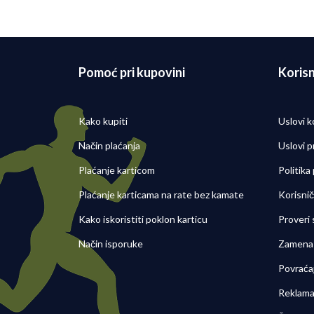
Detaljni
06/08/2026
Pomoć pri kupovini
Korisn
Kako kupiti
Uslovi k
Način plaćanja
Uslovi p
Plaćanje karticom
Politika
Plaćanje karticama na rate bez kamate
Korisni
Kako iskoristiti poklon karticu
Proveri
Način isporuke
Zamena 
Povraća
Reklama