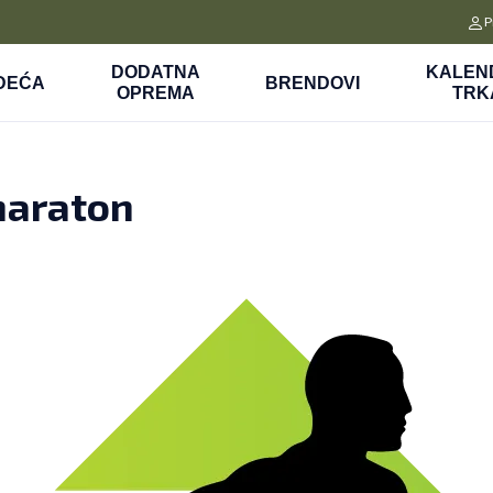
CLICK&COLLECT
P
a
Platite unapred i preuzmite u prodavnici po vašem izboru
DODATNA
KALEN
DEĆA
BRENDOVI
OPREMA
TRK
maraton