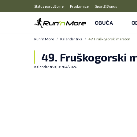
a kompanije
PLAĆANJE NA RATE
Status porudžbine
Prodavnice
Sport&Bonus
Kreditnim karticama BANCA INTESA platite na 9 rat
OBUĆA
O
Run ’n More
Kalendar trka
49. Fruškogorski maraton
49. Fruškogorski 
Kalendar trka
|
01/04/2026