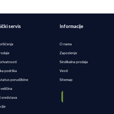
je
Detaljnije
06/08/2026
0
ički servis
Informacije
orišćenja
O nama
rodaje
Zaposlenje
 privatnosti
Sindikalna prodaja
čka podrška
Vesti
 status porudžbine
Sitemap
veličina
j sredstava
cije