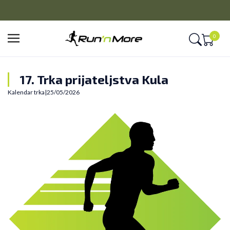
CLICK&COLLECT
e na 9 rata
Platite unapred i preuzmite u prodavnici po vaše
0
17. Trka prijateljstva Kula
Kalendar trka
|
25/05/2026