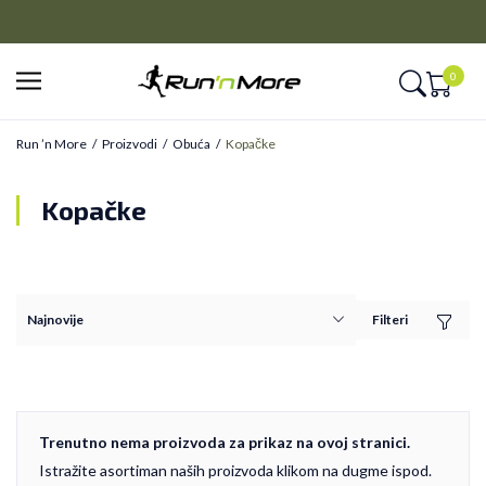
PLAĆANJE NA RATE
Kreditnim karticama BANCA INTESA platite na 9 rata
0
Run ’n More
Proizvodi
Obuća
Kopačke
Kopačke
Filteri
Trenutno nema proizvoda za prikaz na ovoj stranici.
Istražite asortiman naših proizvoda klikom na dugme ispod.