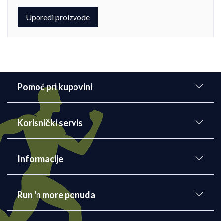
Uporedi proizvode
Pomoć pri kupovini
Korisnički servis
Informacije
Run 'n more ponuda