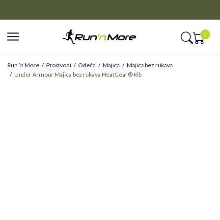
CLICK&COLLECT
Platite unapred i preuzmite u prodavnici po vašem izboru
0
Run ’n More
Proizvodi
Odeća
Majica
Majica bez rukava
Under Armour Majica bez rukava HeatGear® Rib