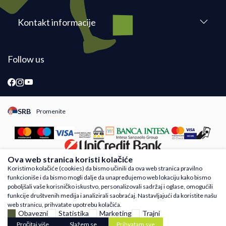
Kontakt informacije
Follow us
SRB
Promenite
Promeni instancu sajta, posetite sajtove za druge zemlje
Ova web stranica koristi kolačiće
Koristimo kolačiće (cookies) da bismo učinili da ova web stranica pravilno
funkcioniše i da bismo mogli dalje da unapređujemo web lokaciju kako bismo
Nastojimo da budemo što precizniji u opisu proizvoda, prikazu slika i samih cena,
poboljšali vaše korisničko iskustvo, personalizovali sadržaj i oglase, omogućili
ali ne možemo garantovati da su sve informacije kompletne i bez grešaka. Svi
funkcije društvenih medija i analizirali saobraćaj. Nastavljajući da koristite našu
artikli prikazani na sajtu su deo naše ponude i ne podrazumeva da su dostupni u
web stranicu, prihvatate upotrebu kolačića.
svakom trenutku. Raspoloživost robe možete proveriti besplatnim pozivom Call
Obavezni
Statistika
Marketing
Trajni
Centra na 011 4221410
Pročitaj više
Slažem se
Prihvatam sve