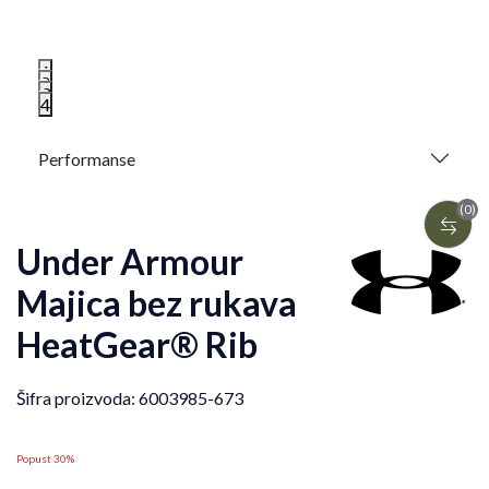
1
2
3
4
Performanse
(0)
Under Armour
Majica bez rukava
HeatGear® Rib
Šifra proizvoda:
6003985-673
Popust 30%