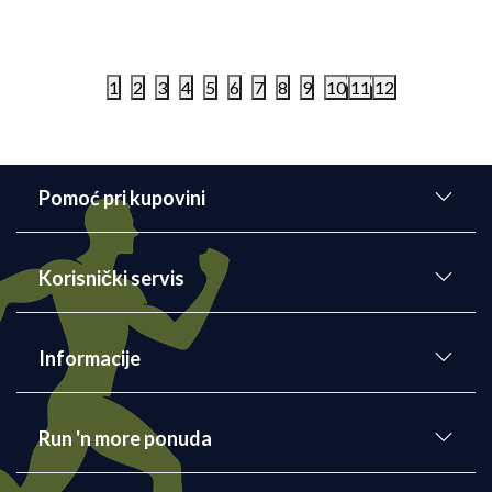
8.499,00
RSD
8.999,00
RS
1
2
3
4
5
6
7
8
9
10
11
12
Pomoć pri kupovini
Korisnički servis
Informacije
Run 'n more ponuda