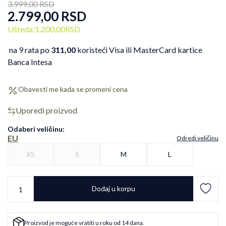
3.999,00
RSD
2.799,00
RSD
Ušteda:
1.200,00
RSD
na 9 rata po
311,00
koristeći Visa ili MasterCard kartice
Banca Intesa
Obavesti me kada se promeni cena
Uporedi proizvod
Odaberi veličinu
:
EU
Odredi veličinu
XS
S
M
L
Dodaj u korpu
Proizvod je moguće vratiti u roku od 14 dana.