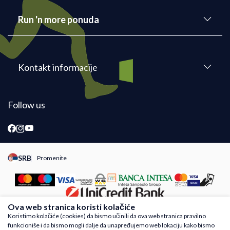
Run 'n more ponuda
Kontakt informacije
Follow us
SRB
Promenite
Promeni instancu sajta, posetite sajtove za druge zemlje
Ova web stranica koristi kolačiće
Koristimo kolačiće (cookies) da bismo učinili da ova web stranica pravilno
funkcioniše i da bismo mogli dalje da unapređujemo web lokaciju kako bismo
Nastojimo da budemo što precizniji u opisu proizvoda, prikazu slika i samih cena,