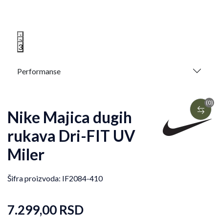
1
2
3
Performanse
(0)
Nike Majica dugih
rukava Dri-FIT UV
Miler
Šifra proizvoda:
IF2084-410
7.299,00
RSD