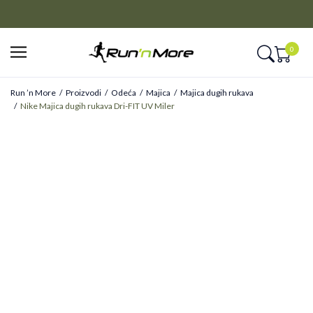
CLICK&COLLECT
Platite unapred i preuzmite u prodavnici po vašem izboru
0
Run ’n More
Proizvodi
Odeća
Majica
Majica dugih rukava
Nike Majica dugih rukava Dri-FIT UV Miler