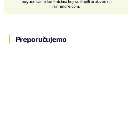
moguće samo korisnicima koji su kupili proizvod na
runnmore.com.
Preporučujemo