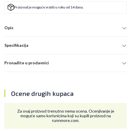
Proizvod je moguće vratiti u roku od 14 dana.
Opis
Specifikacija
Pronađite u prodavnici
Ocene drugih kupaca
Za ovaj proizvod trenutno nema ocena. Ocenjivanje je
moguće samo korisnicima koji su kupili proizvod na
runnmore.com.