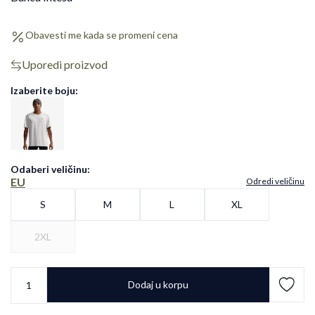
Obavesti me kada se promeni cena
Uporedi proizvod
Izaberite boju:
Odaberi veličinu
:
EU
Odredi veličinu
S
M
L
XL
2XL
Dodaj u korpu