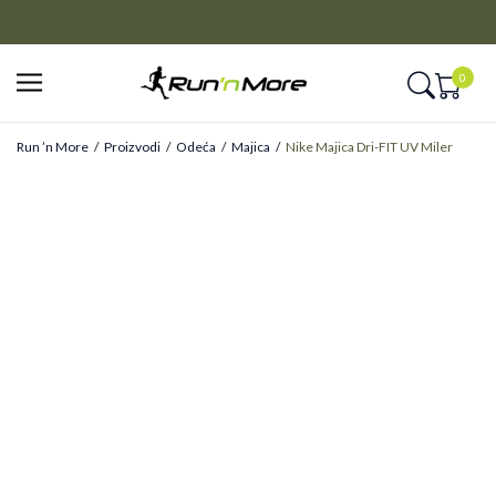
CLICK&COLLECT
Platite unapred i preuzmite u prodavnici po vašem izboru
0
Run ’n More
Proizvodi
Odeća
Majica
Nike Majica Dri-FIT UV Miler