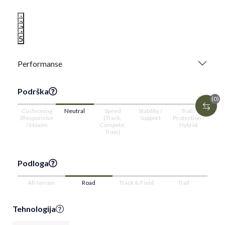
1
2
3
4
5
Performanse
Podrška
(0)
Cushioning
Neutral
Speed
Stability /
Trail /
(Responsive
(Track,
Support
Protection /
/ Maxim
Compete,
Hybrid
Train)
Podloga
All-terrain
Road
Track & Field
Trail
Tehnologija