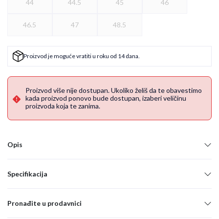
44
44.5
45
46
46.5
47
48.5
Proizvod je moguće vratiti u roku od 14 dana.
Proizvod više nije dostupan. Ukoliko želiš da te obavestimo
kada proizvod ponovo bude dostupan, izaberi veličinu
proizvoda koja te zanima.
Opis
Specifikacija
Pronađite u prodavnici