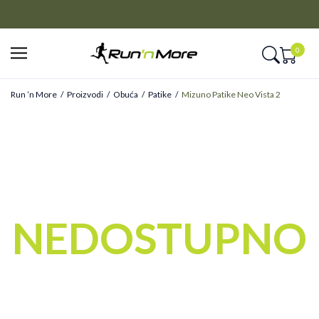
CLICK&COLLECT
Platite unapred i preuzmite u prodavnici po vašem izboru
0
Run ’n More
Proizvodi
Obuća
Patike
Mizuno Patike Neo Vista 2
NEDOSTUPNO