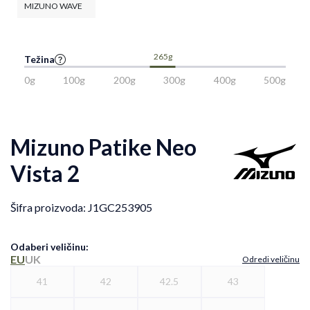
MIZUNO WAVE
265g
Težina
0g
100g
200g
300g
400g
500g
Mizuno Patike Neo
Vista 2
Šifra proizvoda:
J1GC253905
Odaberi veličinu
:
EU
UK
Odredi veličinu
41
42
42.5
43