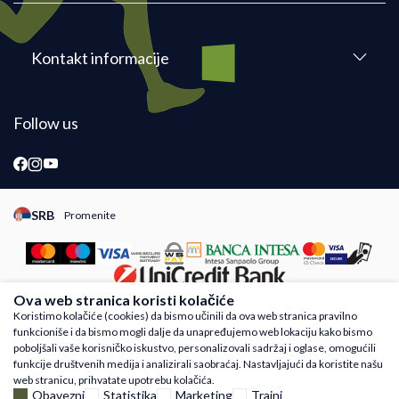
Kontakt informacije
Follow us
SRB
Promenite
Promeni instancu sajta, posetite sajtove za druge zemlje
Ova web stranica koristi kolačiće
Koristimo kolačiće (cookies) da bismo učinili da ova web stranica pravilno
funkcioniše i da bismo mogli dalje da unapređujemo web lokaciju kako bismo
Nastojimo da budemo što precizniji u opisu proizvoda, prikazu slika i samih cena,
poboljšali vaše korisničko iskustvo, personalizovali sadržaj i oglase, omogućili
ali ne možemo garantovati da su sve informacije kompletne i bez grešaka. Svi
funkcije društvenih medija i analizirali saobraćaj. Nastavljajući da koristite našu
artikli prikazani na sajtu su deo naše ponude i ne podrazumeva da su dostupni u
web stranicu, prihvatate upotrebu kolačića.
svakom trenutku. Raspoloživost robe možete proveriti besplatnim pozivom Call
Obavezni
Statistika
Marketing
Trajni