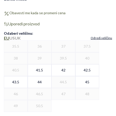
Obavesti me kada se promeni cena
Uporedi proizvod
Odaberi veličinu
:
EU
US
UK
Odredi veličinu
35.5
36
37
37.5
38
39
39.5
40
40.5
41.5
42
42.5
43.5
44
44.5
45
46
46.5
47
48
49
50.5