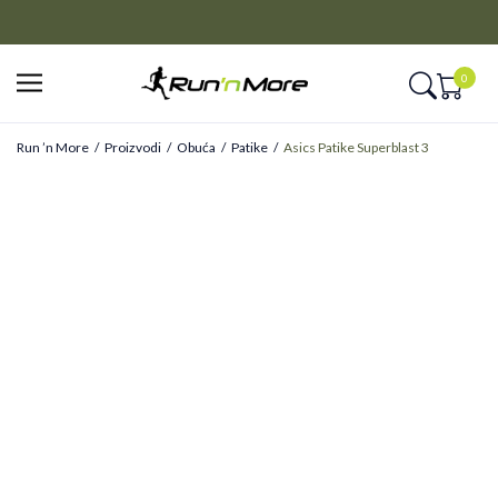
CLICK&COLLECT
Platite unapred i preuzmite u prodavnici po vašem izboru
0
Run ’n More
Proizvodi
Obuća
Patike
Asics Patike Superblast 3