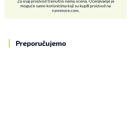
Za ovaj proizvod trenutno nema ocena. Ocenjivanje je
moguće samo korisnicima koji su kupili proizvod na
runnmore.com.
Preporučujemo