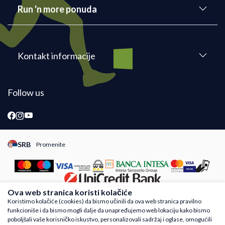
Run 'n more ponuda
Kontakt informacije
Follow us
SRB
Promenite
Promeni instancu sajta, posetite sajtove za druge zemlje
Ova web stranica koristi kolačiće
Koristimo kolačiće (cookies) da bismo učinili da ova web stranica pravilno
funkcioniše i da bismo mogli dalje da unapređujemo web lokaciju kako bismo
Nastojimo da budemo što precizniji u opisu proizvoda, prikazu slika i samih cena,
poboljšali vaše korisničko iskustvo, personalizovali sadržaj i oglase, omogućili
ali ne možemo garantovati da su sve informacije kompletne i bez grešaka. Svi