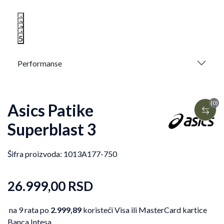
1
2
3
4
5
Performanse
(0)
Asics Patike
Superblast 3
Šifra proizvoda:
1013A177-750
26.999,00
RSD
na 9 rata po
2.999,89
koristeći Visa ili MasterCard kartice
Banca Intesa