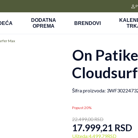
CLICK&COLLECT
P
a
Platite unapred i preuzmite u prodavnici po vašem izboru
DODATNA
KALEN
DEĆA
BRENDOVI
OPREMA
TRK
urfer Max
On Patik
Cloudsur
Šifra proizvoda:
3WF3022473
Popust 20%
22.499,00
RSD
17.999,21
RSD
Ušteda:
4.499,79
RSD