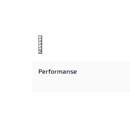
1
2
3
4
5
Performanse