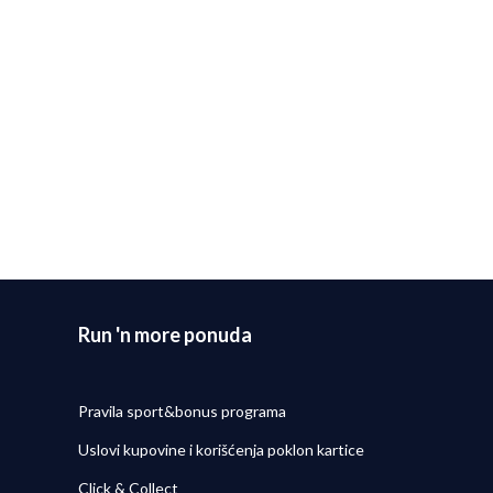
EGAMA
Nike Patike NIKE ACG PEGASUS
Nike Patike N
TRAIL
TRAIL
19.499,00
RSD
32.499,00
RSD
Run 'n more ponuda
Pravila sport&bonus programa
Uslovi kupovine i korišćenja poklon kartice
Click & Collect