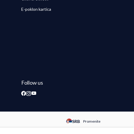
E-poklon kartica
Follow us
SRB
Promenite
Promeni instancu sajta, posetite 