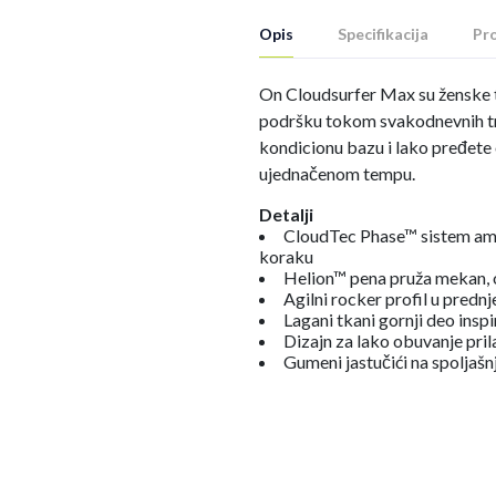
Opis
Specifikacija
Pro
On Cloudsurfer Max su ženske 
podršku tokom svakodnevnih tr
kondicionu bazu i lako pređete 
ujednačenom tempu.
Detalji
CloudTec Phase™ sistem amo
koraku
Helion™ pena pruža mekan, 
Agilni rocker profil u prednj
Lagani tkani gornji deo ins
Dizajn za lako obuvanje pri
Gumeni jastučići na spoljašnj