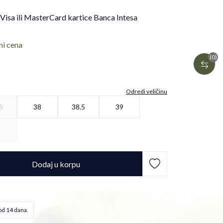
 Visa ili MasterCard kartice Banca Intesa
ni cena
(0)
Odredi veličinu
5
38
38.5
39
1
Dodaj u korpu
od 14 dana.