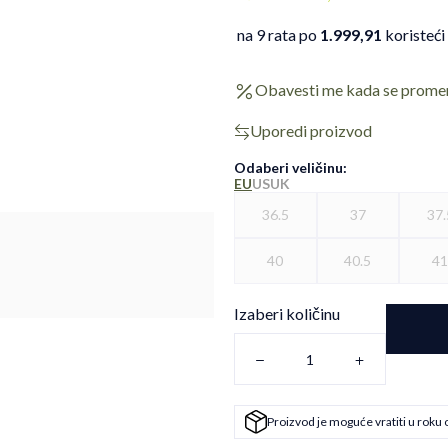
na 9 rata po
1.999,91
koristeći
Obavesti me kada se prome
Uporedi proizvod
Odaberi veličinu
:
EU
US
UK
36.5
37
37.
40
40.5
4
Izaberi količinu
Proizvod je moguće vratiti u roku 