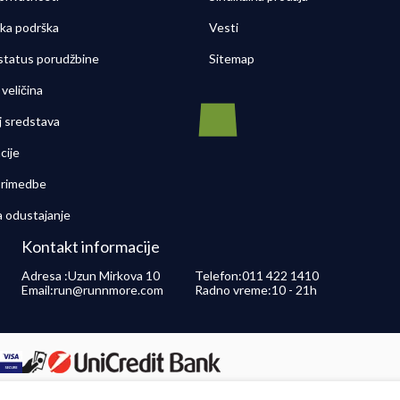
čka podrška
Vesti
 status porudžbine
Sitemap
veličina
j sredstava
cije
 primedbe
a odustajanje
Kontakt informacije
Adresa :
Uzun Mirkova 10
Telefon:
011 422 1410
Email:
run@runnmore.com
Radno vreme:
10 - 21h