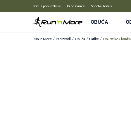
a kompanije
PLAĆANJE NA RATE
Status porudžbine
Prodavnice
Sport&Bonus
Kreditnim karticama BANCA INTESA platite na 9 rat
OBUĆA
O
Run ’n More
Proizvodi
Obuća
Patike
On Patike Clouds
ONLINE ONLY