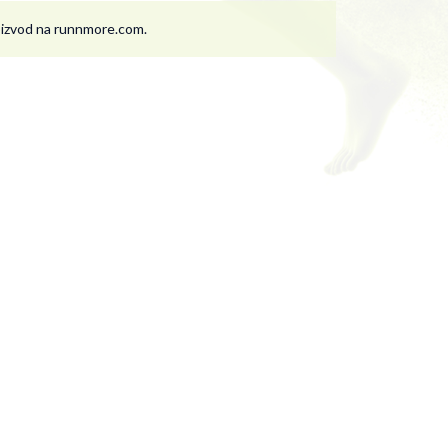
roizvod na runnmore.com.