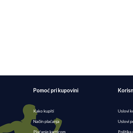
Nike Patike AIR ZOOM ALPHAFLY
Nike
NEXT% 3
26 ES
39.499,00
RSD
19.49
Pomoć pri kupovini
Korisn
Kako kupiti
Uslovi k
Način plaćanja
Uslovi p
Plaćanje karticom
Politika