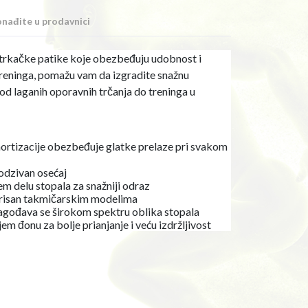
nađite u prodavnici
trkačke patike koje obezbeđuju udobnost i
eninga, pomažu vam da izgradite snažnu
od laganih oporavnih trčanja do treninga u
rtizacije obezbeđuje glatke prelaze pri svakom
odzivan osećaj
em delu stopala za snažniji odraz
pirisan takmičarskim modelima
lagođava se širokom spektru oblika stopala
em đonu za bolje prianjanje i veću izdržljivost