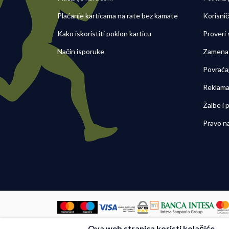
Plaćanje karticama na rate bez kamate
Korisni
Kako iskoristiti poklon karticu
Proveri
Način isporuke
Zamena 
Povraća
Reklama
Žalbe i
Pravo n
Ova web stranica koristi kolačiće