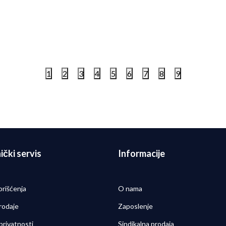
 Patike W NIKE STRUCTURE
Nike Patike W NIKE ACG Z
S
TRAIL
9,00
RSD
21.999,00
RSD
1
2
3
4
5
6
7
8
9
ički servis
Informacije
orišćenja
O nama
rodaje
Zaposlenje
 privatnosti
Sindikalna prodaja