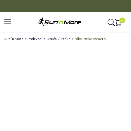
CLICK&COLLECT
Platite unapred i preuzmite u prodavnici po vašem izboru
0
Run ’n More
Proizvodi
Obuća
Patike
Nike Patike Vomero