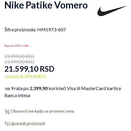
Nike Patike Vomero
Šifra proizvoda:
HM5973-607
Popust 20% + 10%
29.999,00
RSD
23.999,00
RSD
21.599,10
RSD
Ušteda:
8.399,90
RSD
na 9 rata po
2.399,90
koristeći Visa ili MasterCard kartice
Banca Intesa
Obavesti me kada se promeni cena
Uporedi proizvod