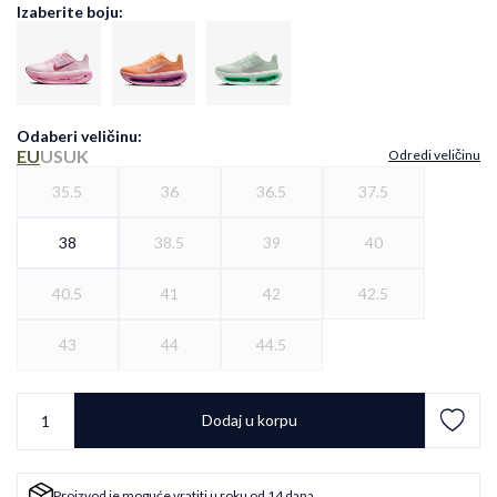
Izaberite boju:
Odaberi veličinu
:
EU
US
UK
Odredi veličinu
35.5
36
36.5
37.5
38
38.5
39
40
40.5
41
42
42.5
43
44
44.5
Dodaj u korpu
Proizvod je moguće vratiti u roku od 14 dana.