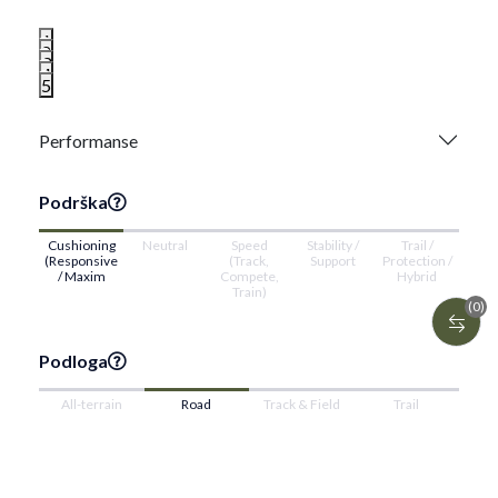
1
2
3
4
5
Performanse
Podrška
Cushioning
Neutral
Speed
Stability /
Trail /
(Responsive
(Track,
Support
Protection /
/ Maxim
Compete,
Hybrid
Train)
(0)
Podloga
All-terrain
Road
Track & Field
Trail