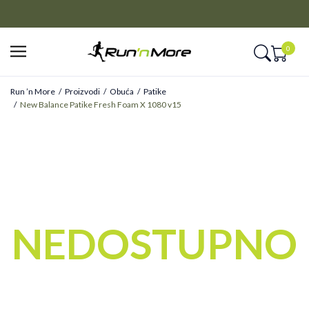
CLICK&COLLECT
Platite unapred i preuzmite u prodavnici po vašem izboru
0
Run ’n More
Proizvodi
Obuća
Patike
New Balance Patike Fresh Foam X 1080 v15
NEDOSTUPNO