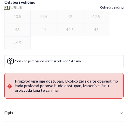
Odaberi veličinu
:
EU
US
UK
Odredi veličinu
40.5
41.5
42
42.5
43
44
44.5
45
46.5
Proizvod je moguće vratiti u roku od 14 dana.
Proizvod više nije dostupan. Ukoliko želiš da te obavestimo
kada proizvod ponovo bude dostupan, izaberi veličinu
proizvoda koja te zanima.
Opis