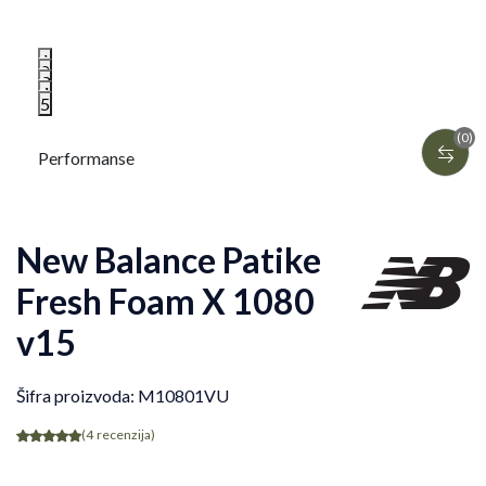
1
2
3
4
5
(0)
Performanse
New Balance Patike
Fresh Foam X 1080
v15
Šifra proizvoda:
M10801VU
(4
recenzija
)