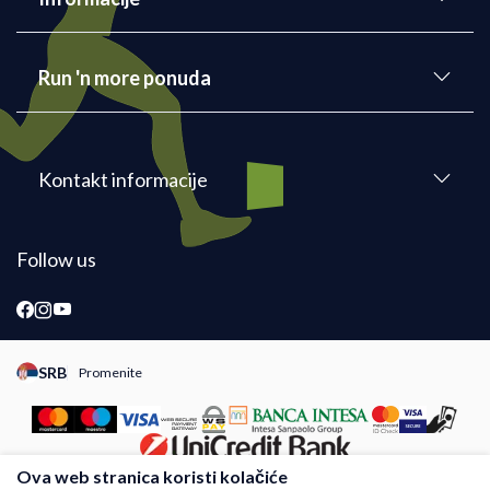
Run 'n more ponuda
Kontakt informacije
Follow us
SRB
Promenite
Promeni instancu sajta, posetite sajtove za druge zemlje
Ova web stranica koristi kolačiće