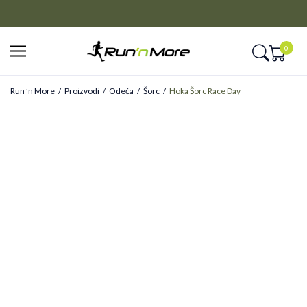
CLICK&COLLECT
Platite unapred i preuzmite u prodavnici po vašem izboru
0
Run ’n More
Proizvodi
Odeća
Šorc
Hoka Šorc Race Day