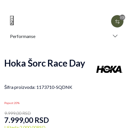
(0)
1
2
Performanse
Hoka Šorc Race Day
Šifra proizvoda:
1173710-SQDNK
Popust 20%
9.999,00
RSD
7.999,00
RSD
Ušteda:
2.000,00
RSD