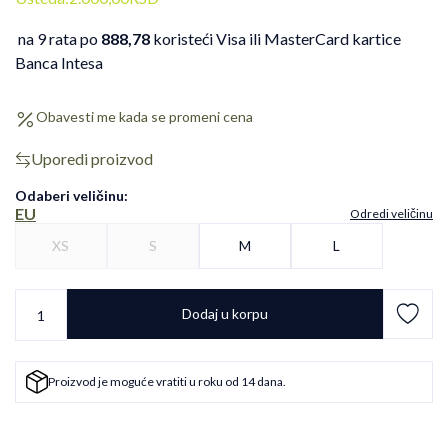
na 9 rata po
888,78
koristeći Visa ili MasterCard kartice
Banca Intesa
Obavesti me kada se promeni cena
Uporedi proizvod
Odaberi veličinu
:
EU
Odredi veličinu
XS
S
M
L
Dodaj u korpu
Proizvod je moguće vratiti u roku od 14 dana.