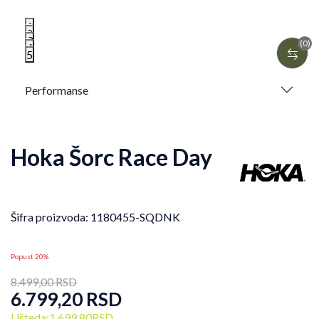
1
2
3
(0)
4
5
Performanse
Hoka Šorc Race Day
Šifra proizvoda:
1180455-SQDNK
Popust 20%
8.499,00
RSD
6.799,20
RSD
Ušteda:
1.699,80
RSD