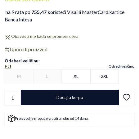
na 9 rata po
755,47
koristeći Visa ili MasterCard kartice
Banca Intesa
Obavesti me kada se promeni cena
Uporedi proizvod
Odaberi veličinu
:
EU
Odredi veličinu
M
L
XL
2XL
Dodaj u korpu
Proizvod je moguće vratiti u roku od 14 dana.