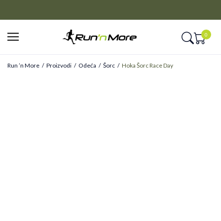
CLICK&COLLECT
Platite unapred i preuzmite u prodavnici po vašem izboru
0
Run ’n More
Proizvodi
Odeća
Šorc
Hoka Šorc Race Day