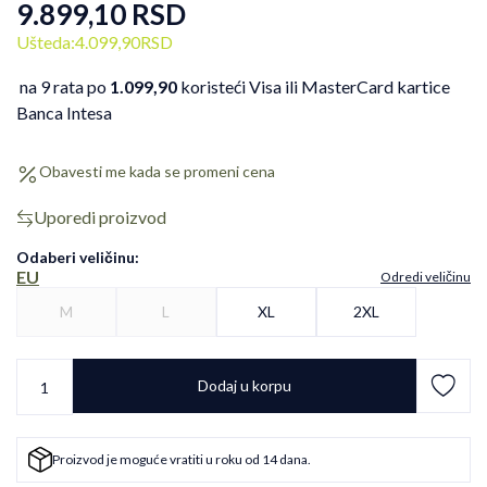
9.899,10
RSD
Ušteda:
4.099,90
RSD
na 9 rata po
1.099,90
koristeći Visa ili MasterCard kartice
Banca Intesa
Obavesti me kada se promeni cena
Uporedi proizvod
Odaberi veličinu
:
EU
Odredi veličinu
M
L
XL
2XL
Dodaj u korpu
Proizvod je moguće vratiti u roku od 14 dana.