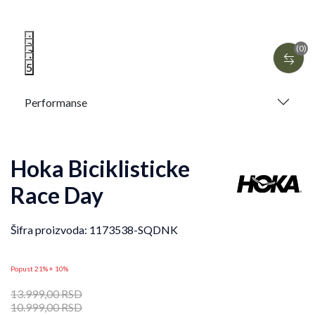
1
2
(0)
3
4
5
Performanse
Hoka Biciklisticke
Race Day
Šifra proizvoda:
1173538-SQDNK
Popust 21% + 10%
13.999,00
RSD
10.999,00
RSD