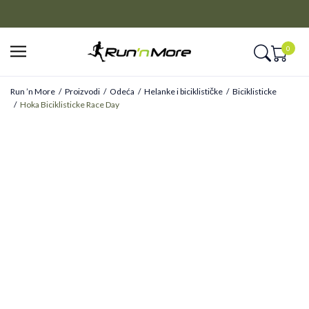
CLICK&COLLECT
Platite unapred i preuzmite u prodavnici po vašem izboru
0
Run ’n More
Proizvodi
Odeća
Helanke i biciklističke
Biciklisticke
Hoka Biciklisticke Race Day