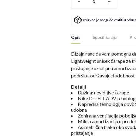
Proizvod je moguće vratiti u roku 
Opis
Specifikacija
Pro
Dizajnirane da vam pomognu da 
Lightweight unisex čarape za t
pristajanje uz ciljanu amortiza
podršku, održavajući udobnost 
Detalji
Dužina: nevidljive čarape
Nike Dri-FIT ADV tehnolog
Napredna tehnologija odvođ
udobna
Zonirana ventilacija pobolj
Mikro amortizacija u predelu
Asimetrična traka oko svod
pristajanje