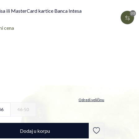
isa ili MasterCard kartice Banca Intesa
(0)
ni cena
Odredi veličinu
46
46-50
Dodaj u korpu