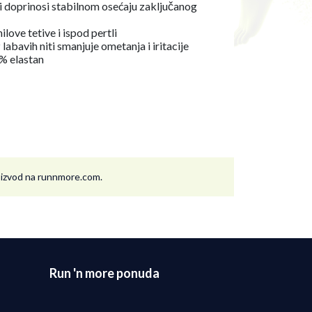
ti doprinosi stabilnom osećaju zaključanog
love tetive i ispod pertli
abavih niti smanjuje ometanja i iritacije
4% elastan
roizvod na runnmore.com.
Run 'n more ponuda