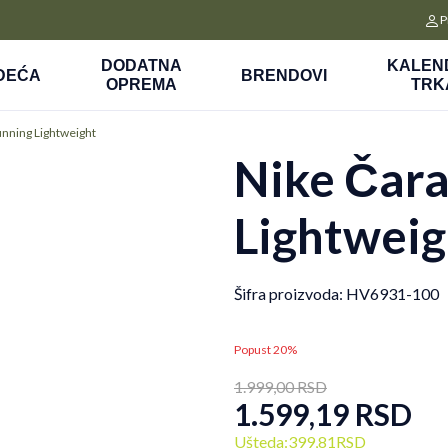
E-POKLON KARTICA
P
Nekoliko klikova do savršenog poklona za vaše najdraže
DODATNA
KALEN
DEĆA
BRENDOVI
OPREMA
TRK
nning Lightweight
Nike Čar
Lightweig
Šifra proizvoda:
HV6931-100
Popust 20%
1.999,00
RSD
1.599,19
RSD
Ušteda:
399,81
RSD