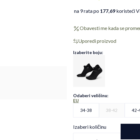
na 9 rata po
177,69
koristeći V
Obavesti me kada se prome
Uporedi proizvod
Izaberite boju:
Odaberi veličinu
:
EU
34-38
38-42
42-
Izaberi količinu