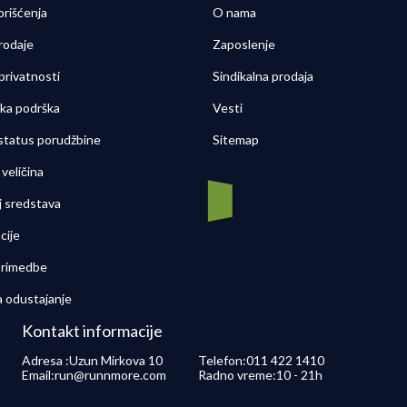
orišćenja
O nama
rodaje
Zaposlenje
 privatnosti
Sindikalna prodaja
čka podrška
Vesti
 status porudžbine
Sitemap
veličina
j sredstava
cije
 primedbe
a odustajanje
Kontakt informacije
Adresa :
Uzun Mirkova 10
Telefon:
011 422 1410
Email:
run@runnmore.com
Radno vreme:
10 - 21h