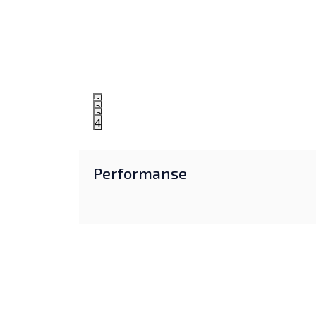
1
2
3
4
Performanse