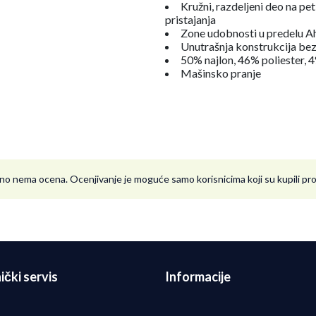
Kružni, razdeljeni deo na pe
pristajanja
Zone udobnosti u predelu Ahi
Unutrašnja konstrukcija bez l
50% najlon, 46% poliester, 
Mašinsko pranje
no nema ocena. Ocenjivanje je moguće samo korisnicima koji su kupili p
ički servis
Informacije