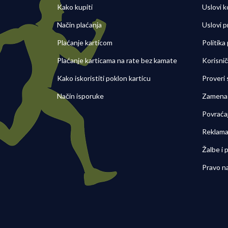
Kako kupiti
Uslovi k
Način plaćanja
Uslovi p
Plaćanje karticom
Politika
Plaćanje karticama na rate bez kamate
Korisni
Kako iskoristiti poklon karticu
Proveri
Način isporuke
Zamena 
Povraća
Reklama
Žalbe i
Pravo n