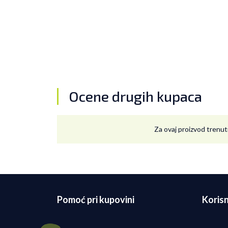
Ocene drugih kupaca
Za ovaj proizvod trenut
Pomoć pri kupovini
Korisn