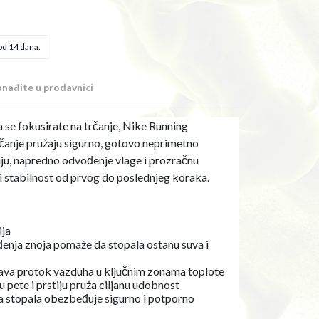
od 14 dana.
nađite u prodavnici
se fokusirate na trčanje, Nike Running
rčanje pružaju sigurno, gotovo neprimetno
ciju, napredno odvođenje vlage i prozračnu
i stabilnost od prvog do poslednjeg koraka.
ija
enja znoja pomaže da stopala ostanu suva i
šava protok vazduha u ključnim zonama toplote
 pete i prstiju pruža ciljanu udobnost
a stopala obezbeđuje sigurno i potporno