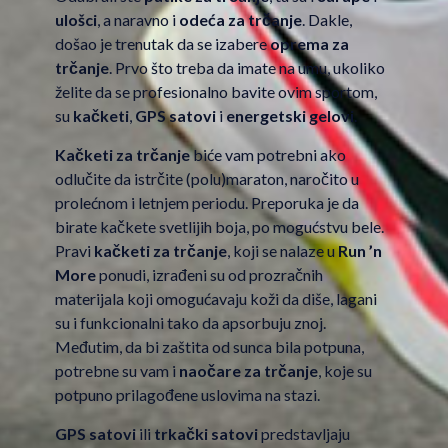
ulošci
, a naravno i
odeća za trčanje
. Dakle,
došao je trenutak da se izabere
oprema za
trčanje
. Prvo što treba da imate na umu, ukoliko
želite da se profesionalno bavite ovim sportom,
su
kačketi
,
GPS satovi
i
energetski gelovi
.
Kačketi za trčanje
biće vam potrebni ako
odlučite da istrčite (polu)maraton, naročito u
prolećnom i letnjem periodu. Preporuka je da
birate kačkete svetlijih boja, po mogućstvu bele.
Pravi
kačketi za trčanje
, koji se nalaze u
Run ’n
More
ponudi, izrađeni su od prozračnih
materijala koji omogućavaju koži da diše, lagani
su i funkcionalni tako da apsorbuju znoj.
Međutim, da bi zaštita od sunca bila potpuna,
potrebne su vam i
naočare za trčanje
, koje su
potpuno prilagođene uslovima na stazi.
GPS satovi
ili
trkački satovi
predstavljaju