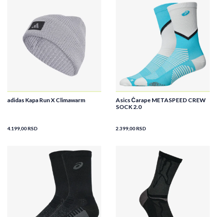
adidas Kapa Run X Climawarm
Asics Čarape METASPEED CREW
SOCK 2.0
4.199,00
RSD
2.399,00
RSD