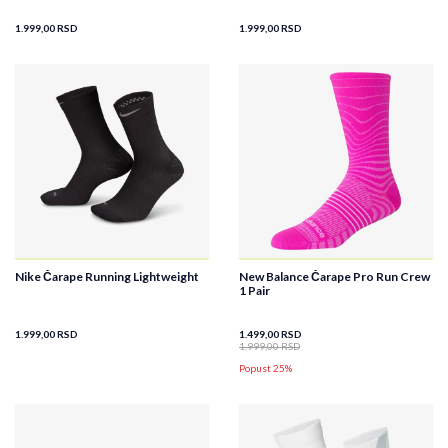
1.999,00
RSD
1.999,00
RSD
Nike Čarape Running Lightweight
New Balance Čarape Pro Run Crew
1 Pair
1.999,00
RSD
1.499,00
RSD
1.999,00
RSD
Popust 25%