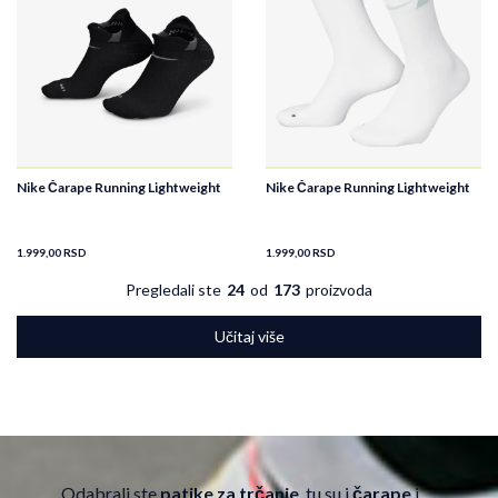
Nike Čarape Running Lightweight
Nike Čarape Running Lightweight
1.999,00
RSD
1.999,00
RSD
Pregledali ste
24
od
173
proizvoda
Učitaj više
Odabrali ste
patike za trčanje
, tu su i
čarape
i