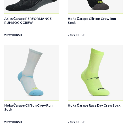
Asics Čarape PERFORMANCE
Hoka Čarape Clifton Crew Run
RUN SOCK CREW
Sock
2.399,00
RSD
2.399,00
RSD
Hoka Čarape Clifton Crew Run
Hoka Čarape Race Day Crew Sock
Sock
2.399,00
RSD
2.399,00
RSD