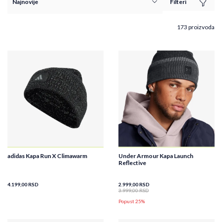
Filteri
173 proizvoda
adidas Kapa Run X Climawarm
Under Armour Kapa Launch
Reflective
4.199,00
RSD
2.999,00
RSD
3.999,00
RSD
Popust 25%