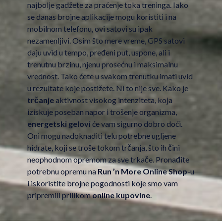
najbolje gadžete za praćenje toka treninga. Iako
se danas brojne aplikacije mogu koristiti i na
mobilnom telefonu, ovi satovi su ipak
nezamenljivi. Osim što mere vreme, GPS satovi
daju uvid u tempo, pređeni put, uspone, ali i
trenutnu brzinu, njenu prosećnu i maksimalnu
vrednost. Tako ćete u svakom trenutku imati uvid
u rezultate koje postižete. Ni to nije sve. Kako je
trčanje
aktivnost visokog intenziteta, koja
iziskuje poseban napor i trošenje organizma,
energetski gelovi
će vam sigurno dobro doći.
Oni mogu nadoknaditi telu potrebne ugljene
hidrate, koji se troše tokom trčanja, što ih čini
neophodnom opremom za sve trkače. Pronađite
potrebnu opremu na
Run ’n More Online Shop
-u
i iskoristite brojne pogodnosti koje smo vam
pripremili prilikom
online kupovine
.