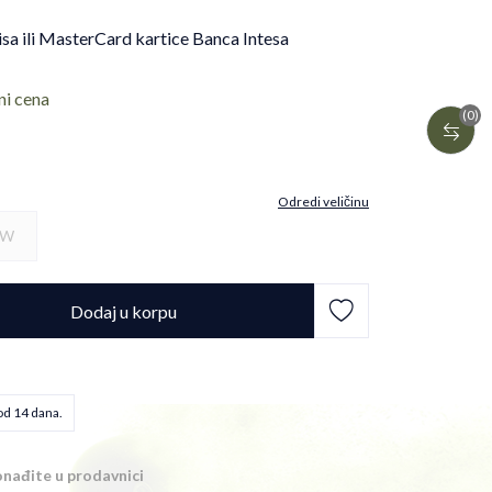
isa ili MasterCard kartice Banca Intesa
ni cena
(0)
Odredi veličinu
FW
Dodaj u korpu
od 14 dana.
nađite u prodavnici