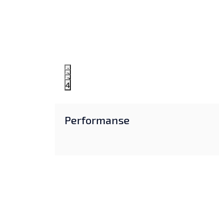
1
2
3
4
Performanse