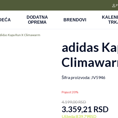
CLICK&COLLECT
P
a
Platite unapred i preuzmite u prodavnici po vašem izboru
DODATNA
KALEN
DEĆA
BRENDOVI
OPREMA
TRK
didas Kapa Run X Climawarm
adidas Ka
Climawa
Šifra proizvoda:
JV5946
Popust 20%
4.199,00
RSD
3.359,21
RSD
Ušteda:
839,79
RSD