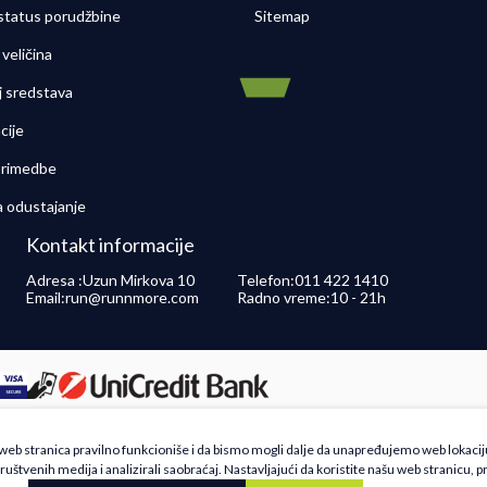
 status porudžbine
Sitemap
veličina
j sredstava
cije
 primedbe
a odustajanje
Kontakt informacije
Adresa :
Uzun Mirkova 10
Telefon:
011 422 1410
Email:
run@runnmore.com
Radno vreme:
10 - 21h
 opisu proizvoda, prikazu slika i samih cena, ali ne možemo garantovati da su sve inf
a web stranica pravilno funkcioniše i da bismo mogli dalje da unapređujemo web lokacij
še ponude i ne podrazumeva da su dostupni u svakom trenutku. Raspoloživost robe mož
ruštvenih medija i analizirali saobraćaj. Nastavljajući da koristite našu web stranicu, p
Centra na 011 4221410