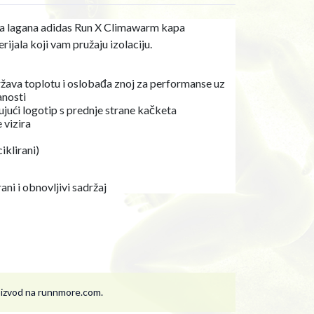
 ova lagana adidas Run X Climawarm kapa
rijala koji vam pružaju izolaciju.
žava toplotu i oslobađa znoj za performanse uz
anosti
jući logotip s prednje strane kačketa
 vizira
iklirani)
ani i obnovljivi sadržaj
roizvod na runnmore.com.