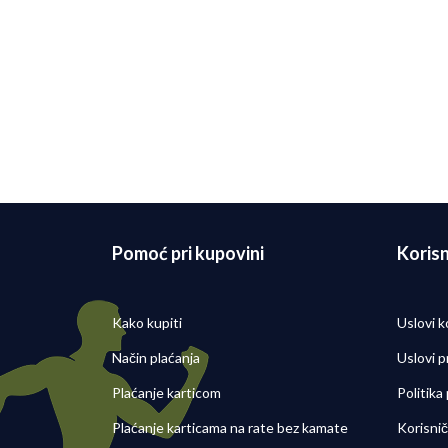
Refle
3.359,21
RSD
4.199,00
RSD
2.699,
Popust 20%
3.999,
Popust
Pomoć pri kupovini
Korisn
Kako kupiti
Uslovi k
Način plaćanja
Uslovi p
Plaćanje karticom
Politika
Plaćanje karticama na rate bez kamate
Korisni