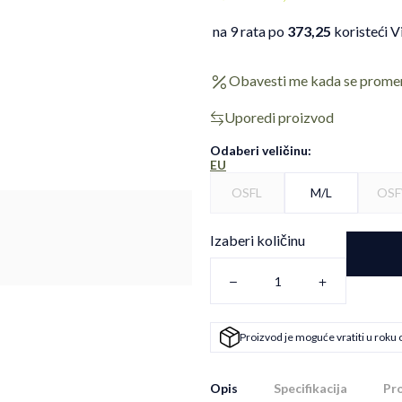
na 9 rata po
373,25
koristeći V
Obavesti me kada se prome
Uporedi proizvod
Odaberi veličinu
:
EU
OSFL
M/L
OS
Izaberi količinu
Proizvod je moguće vratiti u roku 
Opis
Specifikacija
Pro