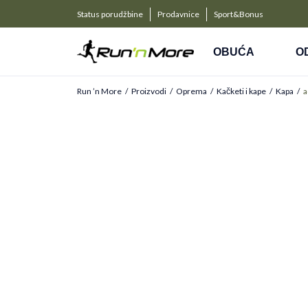
a kompanije
PLAĆANJE NA RATE
Status porudžbine
Prodavnice
Sport&Bonus
Kreditnim karticama BANCA INTESA platite na 9 rat
OBUĆA
O
Run ’n More
Proizvodi
Oprema
Kačketi i kape
Kapa
a