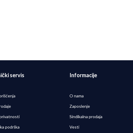
ctive
10
RSD
2.999,00
RSD
00
RSD
 25% + 10%
ički servis
Informacije
orišćenja
O nama
rodaje
Zaposlenje
 privatnosti
Sindikalna prodaja
čka podrška
Vesti