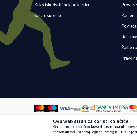
Kako iskoristiti poklon karticu
Proveri
Način isporuke
Zamena 
Povraća
Reklama
Žalbe i
Pravo n
Ova web stranica koristi kolačiće
Nastojimo da budemo što precizniji u
Koristimo kolačiće (cookies) da bismo učinili da ov
artikli prikazani na sajtu su deo na
personalizovali sadržaj i oglase, omogućili funkcije d