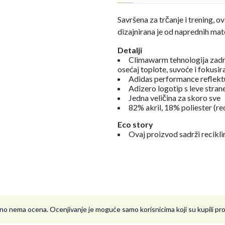
Savršena za trčanje i trening,
dizajnirana je od naprednih mate
Detalji
Climawarm tehnologija zadr
osećaj toplote, suvoće i fokusir
Adidas performance reflektu
Adizero logotip s leve strane
Jedna veličina za skoro sve
82% akril, 18% poliester (rec
Eco story
Ovaj proizvod sadrži reciklir
no nema ocena. Ocenjivanje je moguće samo korisnicima koji su kupili p