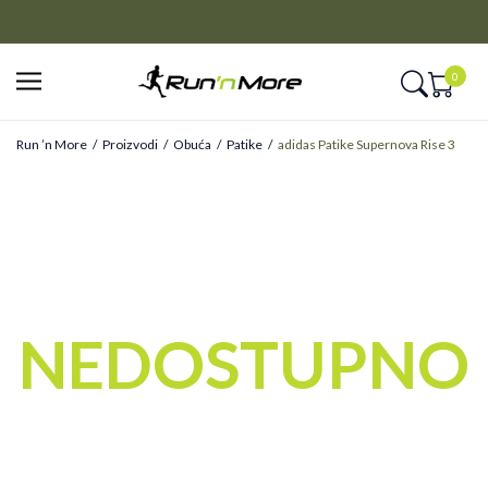
CLICK&COLLECT
Platite unapred i preuzmite u prodavnici po vašem izboru
0
Run ’n More
Proizvodi
Obuća
Patike
adidas Patike Supernova Rise 3
NEDOSTUPNO