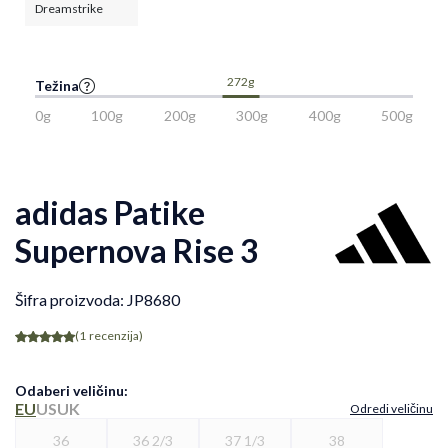
Dreamstrike
272g
Težina
0g
100g
200g
300g
400g
500g
adidas Patike
Supernova Rise 3
Šifra proizvoda:
JP8680
(1
recenzija
)
Odaberi veličinu
:
EU
US
UK
Odredi veličinu
36
36 2/3
37 1/3
38