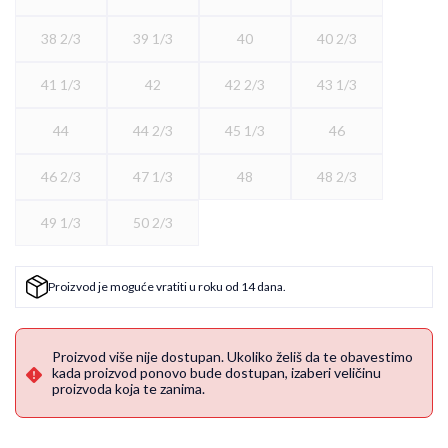
38 2/3
39 1/3
40
40 2/3
41 1/3
42
42 2/3
43 1/3
44
44 2/3
45 1/3
46
46 2/3
47 1/3
48
48 2/3
49 1/3
50 2/3
Proizvod je moguće vratiti u roku od 14 dana.
Proizvod više nije dostupan. Ukoliko želiš da te obavestimo
kada proizvod ponovo bude dostupan, izaberi veličinu
proizvoda koja te zanima.