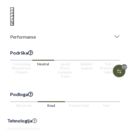
1
2
3
4
5
Performanse
Podrška
Cushioning
Neutral
Speed
Stability /
Trail /
(0)
(Responsive
(Track,
Support
Protection /
/ Maxim
Compete,
Hybrid
Train)
Podloga
All-terrain
Road
Track & Field
Trail
Tehnologija