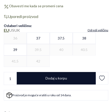
Obavesti me kada se promeni cena
Uporedi proizvod
Odaberi veličinu
:
EU
US
UK
Odredi veličinu
36
37
37.5
38
39
39.5
40
40.5
41.5
42
Dodaj u korpu
Proizvod je moguće vratiti u roku od 14 dana.