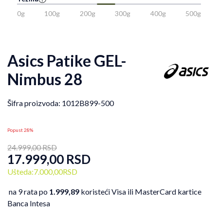
0g
100g
200g
300g
400g
500g
Asics Patike GEL-
Nimbus 28
Šifra proizvoda:
1012B899-500
Popust 28%
24.999,00
RSD
17.999,00
RSD
Ušteda:
7.000,00
RSD
na 9 rata po
1.999,89
koristeći Visa ili MasterCard kartice
Banca Intesa