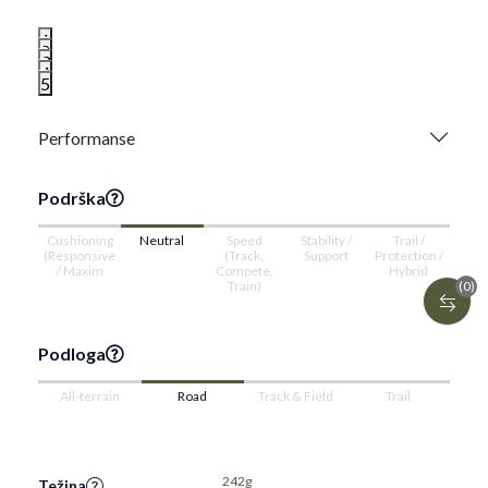
1
2
3
4
5
Performanse
Podrška
Cushioning
Neutral
Speed
Stability /
Trail /
(Responsive
(Track,
Support
Protection /
/ Maxim
Compete,
Hybrid
(0)
Train)
Podloga
All-terrain
Road
Track & Field
Trail
242g
Težina