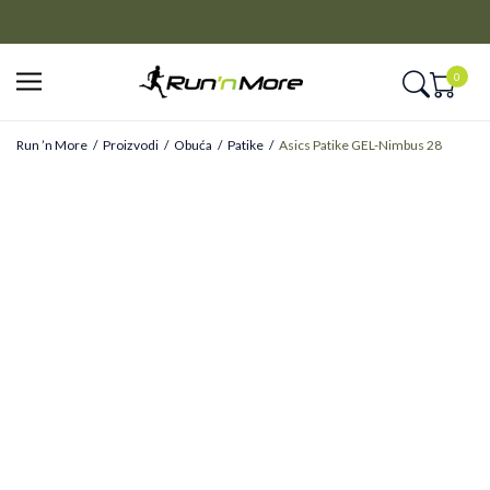
CLICK&COLLECT
Platite unapred i preuzmite u prodavnici po vašem izboru
0
Run ’n More
Proizvodi
Obuća
Patike
Asics Patike GEL-Nimbus 28